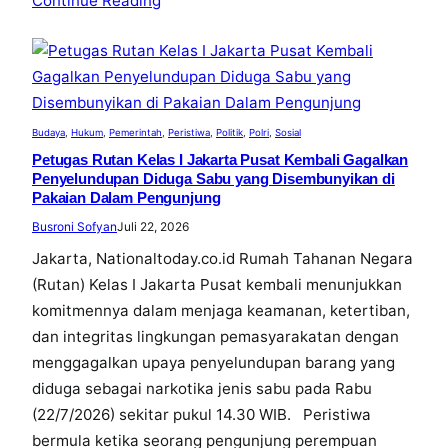
Continue Reading
Budaya
, 
Hukum
, 
Pemerintah
, 
Peristiwa
, 
Politik
, 
Polri
, 
Sosial
Petugas Rutan Kelas I Jakarta Pusat Kembali Gagalkan
Penyelundupan Diduga Sabu yang Disembunyikan di
Pakaian Dalam Pengunjung
Busroni Sofyan
Juli 22, 2026
Jakarta, Nationaltoday.co.id Rumah Tahanan Negara
(Rutan) Kelas I Jakarta Pusat kembali menunjukkan
komitmennya dalam menjaga keamanan, ketertiban,
dan integritas lingkungan pemasyarakatan dengan
menggagalkan upaya penyelundupan barang yang
diduga sebagai narkotika jenis sabu pada Rabu
(22/7/2026) sekitar pukul 14.30 WIB. Peristiwa
bermula ketika seorang pengunjung perempuan