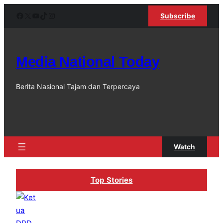
Lewati
Facebook
X
YouTube
TikTok
Instagram
Subscribe
ke
konten
Media National Today
Berita Nasional Tajam dan Terpercaya
Watch
Top Stories