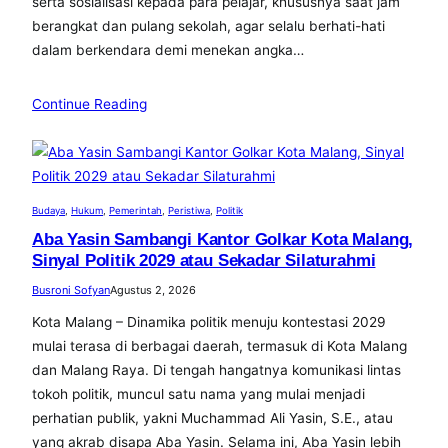
serta sosialisasi kepada para pelajar, khususnya saat jam
berangkat dan pulang sekolah, agar selalu berhati-hati
dalam berkendara demi menekan angka…
Continue Reading
Budaya
, 
Hukum
, 
Pemerintah
, 
Peristiwa
, 
Politik
Aba Yasin Sambangi Kantor Golkar Kota Malang,
Sinyal Politik 2029 atau Sekadar Silaturahmi
Busroni Sofyan
Agustus 2, 2026
Kota Malang – Dinamika politik menuju kontestasi 2029
mulai terasa di berbagai daerah, termasuk di Kota Malang
dan Malang Raya. Di tengah hangatnya komunikasi lintas
tokoh politik, muncul satu nama yang mulai menjadi
perhatian publik, yakni Muchammad Ali Yasin, S.E., atau
yang akrab disapa Aba Yasin. Selama ini, Aba Yasin lebih