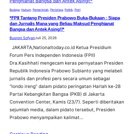
Budaya
, 
Hukum
, 
Pemerintah
, 
Peristiwa
, 
Politik
, 
Polri
*FPII Tantang Presiden Prabowo Buka-Bukaan : Siapa
dan Jurnalis Mana yang Beliau Maksud Penghianat
Bangsa dan Antek Asing!!*
Busroni Sofyan
Juli 25, 2026
JAKARTA,Nationaltoday.co.id Ketua Presidium
Forum Pers Independen Indonesia (FPII)
Dra.Kasihhati mengecam keras pernyataan Presiden
Republik Indonesia Prabowo Subianto yang melabeli
jurnalis dan profesi pers secara umum sebagai
“londo ireng” dalam pidato peringatan Harlah ke-28
Partai Kebangkitan Bangsa (PKB) di Jakarta
Convention Center, Kamis (23/7). Seperti diberitakan
sejumlah media, dalam pidato tersebut, Presiden
Prabowo menyampaikan kalimat…