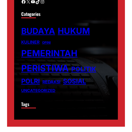
Facebook
X
YouTube
TikTok
Instagram
Categories
BUDAYA
HUKUM
KULINER
OPINI
PEMERINTAH
PERISTIWA
POLITIK
POLRI
SOSIAL
REDAKSI
UNCATEGORIZED
Tags