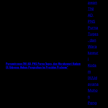
Purnawirawan TNI AD, PNS Purna Tugas, dan Warakawuri Kodam
IX/Udayana Mohon Pengasihan ke Presiden Prabowo*