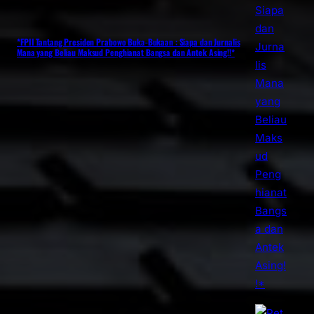
*FPII Tantang Presiden Prabowo Buka-Bukaan : Siapa dan Jurnalis
Mana yang Beliau Maksud Penghianat Bangsa dan Antek Asing!!*