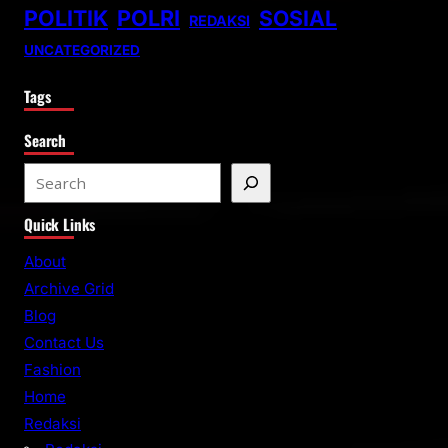
POLITIK
POLRI
SOSIAL
REDAKSI
UNCATEGORIZED
Tags
Search
S
e
Quick Links
a
r
About
c
Archive Grid
h
Blog
Contact Us
Fashion
Home
Redaksi