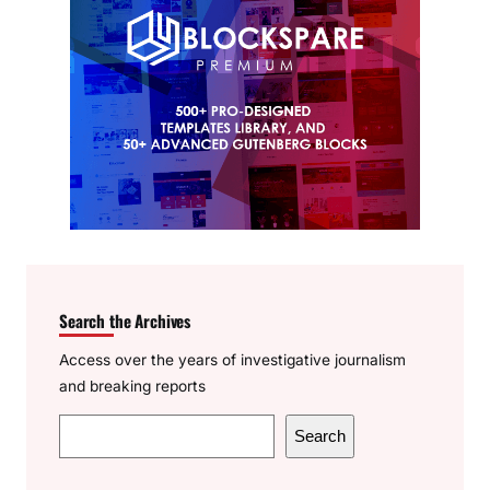
Search the Archives
Access over the years of investigative journalism
and breaking reports
S
Search
e
a