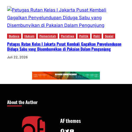
Budaya
Hukum
Pemerintah
Peristiwa
Politik
Polri
Sosial
Petugas Rutan Kelas I Jakarta Pusat Kembali Gagalkan Penyelundupan
Diduga Sabu yang Disembunyikan di Pakaian Dalam Pengunjung
Juli 22, 2026
About the Author
AF themes
Facebook
Twitter
YouTube