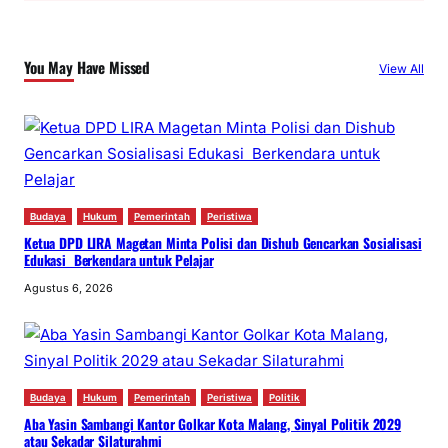
r
c
You May Have Missed
View All
h
Budaya
Hukum
Pemerintah
Peristiwa
Ketua DPD LIRA Magetan Minta Polisi dan Dishub Gencarkan Sosialisasi
Edukasi Berkendara untuk Pelajar
Agustus 6, 2026
Budaya
Hukum
Pemerintah
Peristiwa
Politik
Aba Yasin Sambangi Kantor Golkar Kota Malang, Sinyal Politik 2029
atau Sekadar Silaturahmi