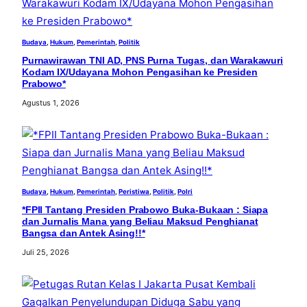
Budaya
, 
Hukum
, 
Pemerintah
, 
Politik
Purnawirawan TNI AD, PNS Purna Tugas, dan Warakawuri
Kodam IX/Udayana Mohon Pengasihan ke Presiden
Prabowo*
Agustus 1, 2026
Budaya
, 
Hukum
, 
Pemerintah
, 
Peristiwa
, 
Politik
, 
Polri
*FPII Tantang Presiden Prabowo Buka-Bukaan : Siapa
dan Jurnalis Mana yang Beliau Maksud Penghianat
Bangsa dan Antek Asing!!*
Juli 25, 2026