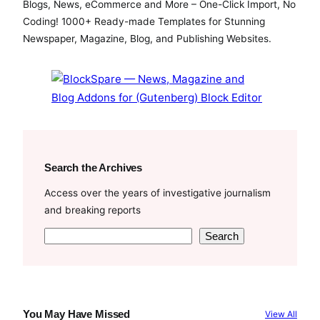
Blogs, News, eCommerce and More – One-Click Import, No
b
t
u
Coding! 1000+ Ready-made Templates for Stunning
o
e
b
Newspaper, Magazine, Blog, and Publishing Websites.
o
r
e
k
Search the Archives
Access over the years of investigative journalism
and breaking reports
S
Search
e
a
r
c
You May Have Missed
View All