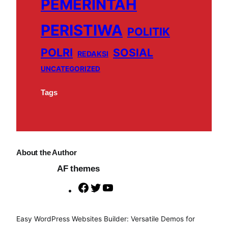
PEMERINTAH
k
a
m
PERISTIWA
POLITIK
POLRI
SOSIAL
REDAKSI
UNCATEGORIZED
Tags
About the Author
AF themes
F
T
Y
a
w
o
c
i
u
Easy WordPress Websites Builder: Versatile Demos for
e
t
T