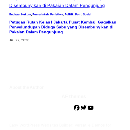
Budaya
, 
Hukum
, 
Pemerintah
, 
Peristiwa
, 
Politik
, 
Polri
, 
Sosial
Petugas Rutan Kelas I Jakarta Pusat Kembali Gagalkan
Penyelundupan Diduga Sabu yang Disembunyikan di
Pakaian Dalam Pengunjung
Juli 22, 2026
About the Author
AF themes
F
T
Y
a
w
o
c
i
u
Easy WordPress Websites Builder: Versatile Demos for