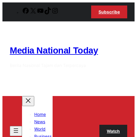
Lewati
Facebook
X
YouTube
TikTok
Instagram
Subscribe
ke
konten
Media National Today
Berita Nasional Tajam dan Terpercaya
Home
News
World
Watch
Business