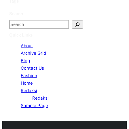
Tags
Search
S
e
Quick Links
a
About
r
Archive Grid
c
Blog
h
Contact Us
Fashion
Home
Redaksi
Redaksi
Sample Page