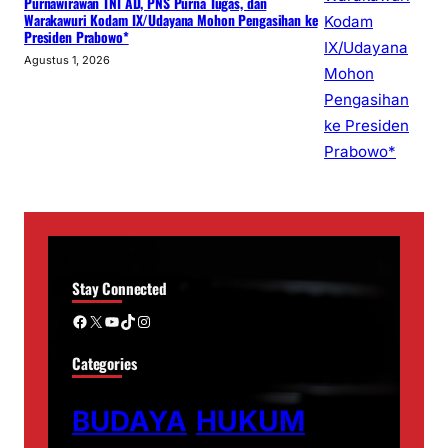
Purnawirawan TNI AD, PNS Purna Tugas, dan
Warakawuri Kodam IX/Udayana Mohon Pengasihan ke
Presiden Prabowo*
Agustus 1, 2026
Stay Connected
Facebook
X
YouTube
TikTok
Instagram
Categories
BUDAYA
HUKUM