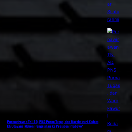
Purnawirawan TNI AD, PNS Purna Tugas, dan Warakawuri Kodam
IX/Udayana Mohon Pengasihan ke Presiden Prabowo*