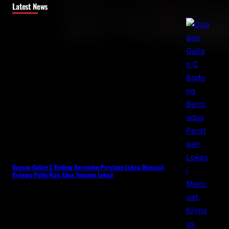
Latest News
Dugaan Galian C Bodong Bermodus Perataan Lokasi Mencuat,
Krimsus Polda Riau Akan Tinjauan Lokasi