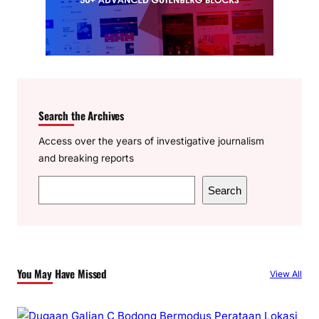
Search the Archives
Access over the years of investigative journalism
and breaking reports
S
Search
e
a
r
c
You May Have Missed
View All
h