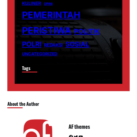
KULINER
OPINI
PEMERINTAH
PERISTIWA
POLITIK
POLRI
SOSIAL
REDAKSI
UNCATEGORIZED
Tags
About the Author
AF themes
Facebook
Twitter
YouTube