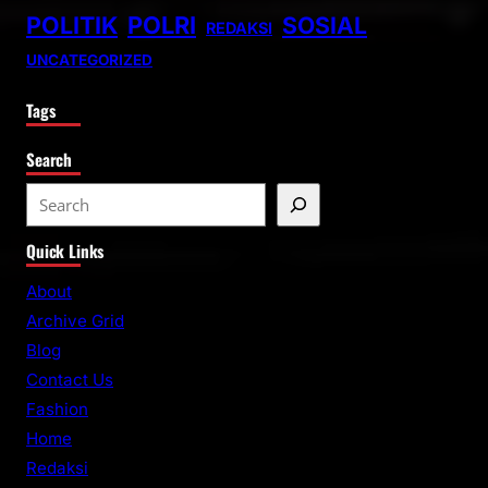
POLITIK
POLRI
SOSIAL
REDAKSI
UNCATEGORIZED
Tags
Search
S
e
Quick Links
a
r
About
c
Archive Grid
h
Blog
Contact Us
Fashion
Home
Redaksi