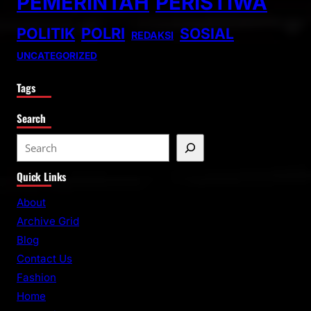
PEMERINTAH
PERISTIWA
POLITIK
POLRI
SOSIAL
REDAKSI
UNCATEGORIZED
Tags
Search
S
e
Quick Links
a
r
About
c
Archive Grid
h
Blog
Contact Us
Fashion
Home