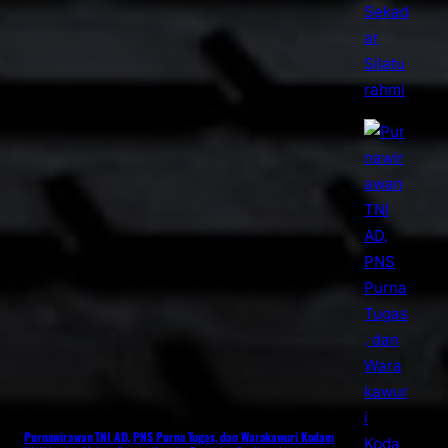
Purnawirawan TNI AD, PNS Purna Tugas, dan Warakawuri Kodam