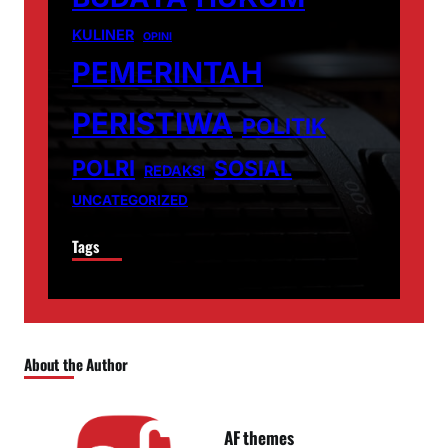
KULINER
OPINI
PEMERINTAH
PERISTIWA
POLITIK
POLRI
SOSIAL
REDAKSI
UNCATEGORIZED
Tags
About the Author
AF themes