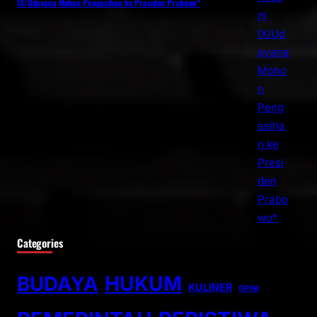
IX/Udayana Mohon Pengasihan ke Presiden Prabowo*
Categories
BUDAYA
HUKUM
KULINER
OPINI