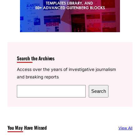
Search the Archives
Access over the years of investigative journalism
and breaking reports
S
Search
e
a
r
c
You May Have Missed
View All
h