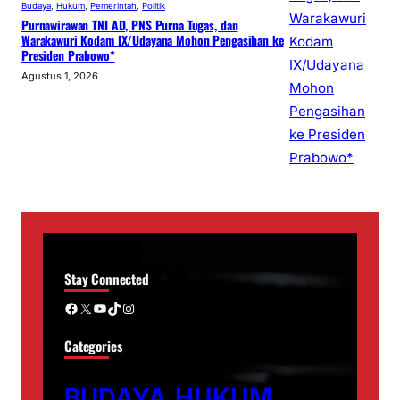
Budaya
, 
Hukum
, 
Pemerintah
, 
Politik
Purnawirawan TNI AD, PNS Purna Tugas, dan
Warakawuri Kodam IX/Udayana Mohon Pengasihan ke
Presiden Prabowo*
Agustus 1, 2026
Stay Connected
Facebook
X
YouTube
TikTok
Instagram
Categories
BUDAYA
HUKUM