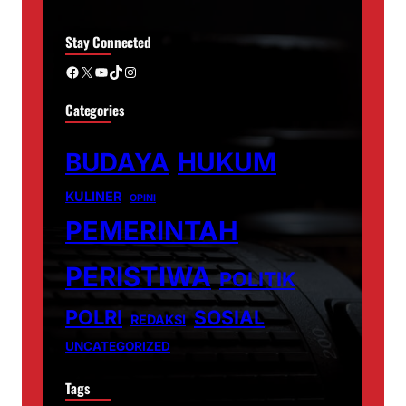
Stay Connected
Facebook
X
YouTube
TikTok
Instagram
Categories
BUDAYA
HUKUM
KULINER
OPINI
PEMERINTAH
PERISTIWA
POLITIK
POLRI
SOSIAL
REDAKSI
UNCATEGORIZED
Tags