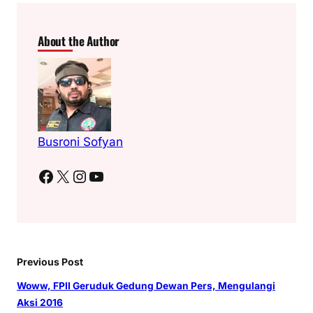
About the Author
Busroni Sofyan
Facebook
X
Instagram
YouTube
Previous Post
Woww, FPII Geruduk Gedung Dewan Pers, Mengulangi
Aksi 2016