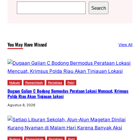
S
Search
e
a
r
c
You May Have Missed
View All
h
Hukum
Pemerintah
Peristiwa
Polri
Dugaan Galian C Bodong Bermodus Perataan Lokasi Mencuat, Krimsus
Polda Riau Akan Tinjauan Lokasi
Agustus 8, 2026
Budaya
Pemerintah
Peristiwa
Polri