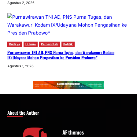
Agustus 2, 2026
Budaya
Hukum
Pemerintah
Politik
Purnawirawan TNI AD, PNS Purna Tugas, dan Warakawuri Kodam
IX/Udayana Mohon Pengasihan ke Presiden Prabowo*
Agustus 1, 2026
About the Author
AF themes