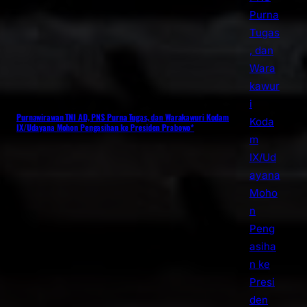
Purnawirawan TNI AD, PNS Purna Tugas, dan Warakawuri Kodam
IX/Udayana Mohon Pengasihan ke Presiden Prabowo*