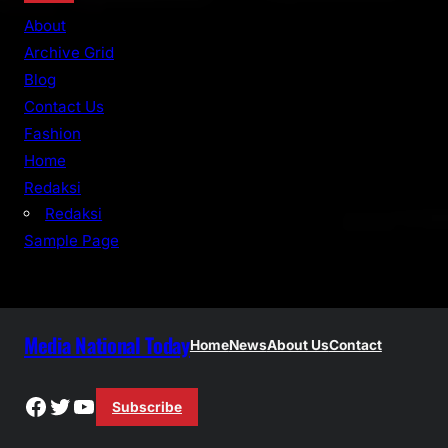
r
About
c
Archive Grid
h
Blog
Contact Us
Fashion
Home
Redaksi
Redaksi
Sample Page
Media National Today
Home
News
About Us
Contact
Facebook
Twitter
YouTube
Subscribe