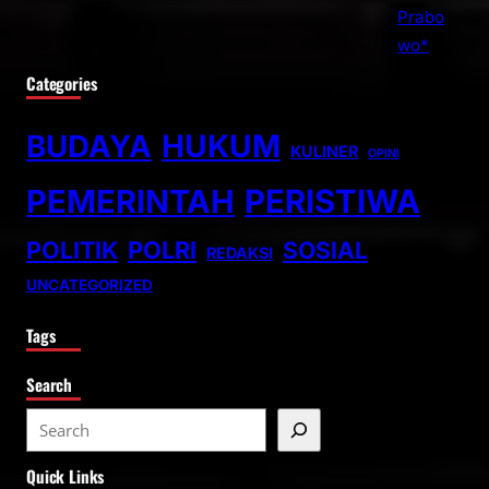
Categories
BUDAYA
HUKUM
KULINER
OPINI
PEMERINTAH
PERISTIWA
POLITIK
POLRI
SOSIAL
REDAKSI
UNCATEGORIZED
Tags
Search
S
e
Quick Links
a