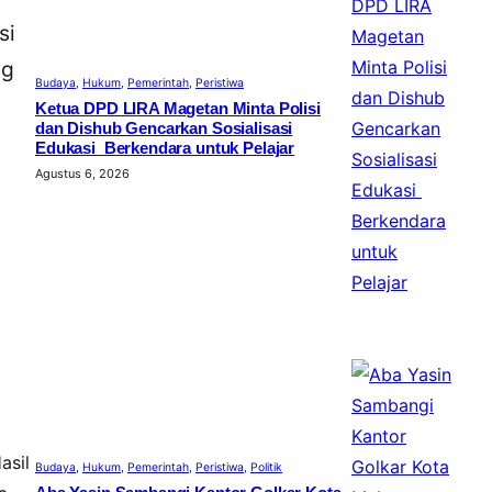
si
ng
Budaya
, 
Hukum
, 
Pemerintah
, 
Peristiwa
Ketua DPD LIRA Magetan Minta Polisi
dan Dishub Gencarkan Sosialisasi
Edukasi Berkendara untuk Pelajar
Agustus 6, 2026
asil
Budaya
, 
Hukum
, 
Pemerintah
, 
Peristiwa
, 
Politik