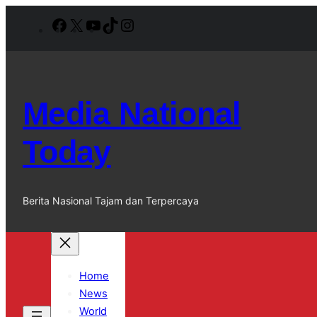
Lewati
Facebook
X
YouTube
TikTok
Instagram
ke
konten
Media National
Today
Berita Nasional Tajam dan Terpercaya
Home
News
World