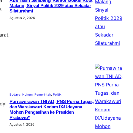
a
Aba Yasin Sambangi Kantor Golkar Kota
Malang, Sinyal Politik 2029 atau Sekadar
.
Silaturahmi
Agustus 2, 2026
arat,
Budaya
, 
Hukum
, 
Pemerintah
, 
Politik
Purnawirawan TNI AD, PNS Purna Tugas,
dyl
dan Warakawuri Kodam IX/Udayana
Mohon Pengasihan ke Presiden
Prabowo*
Agustus 1, 2026