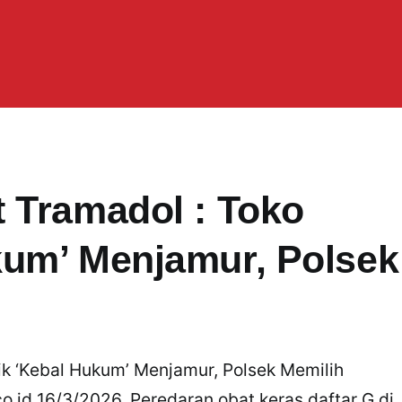
 Tramadol : Toko
kum’ Menjamur, Polsek
k ‘Kebal Hukum’ Menjamur, Polsek Memilih
id 16/3/2026. Peredaran obat keras daftar G di