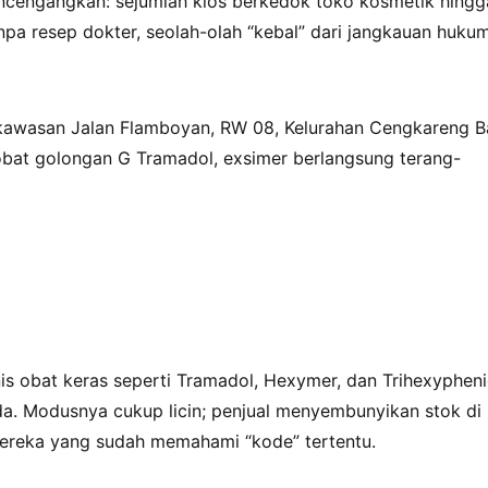
encengangkan: sejumlah kios berkedok toko kosmetik hingg
a resep dokter, seolah-olah “kebal” dari jangkauan hukum
i kawasan Jalan Flamboyan, RW 08, Kelurahan Cengkareng B
i obat golongan G Tramadol, exsimer berlangsung terang-
s obat keras seperti Tramadol, Hexymer, dan Trihexypheni
da. Modusnya cukup licin; penjual menyembunyikan stok di
 mereka yang sudah memahami “kode” tertentu.