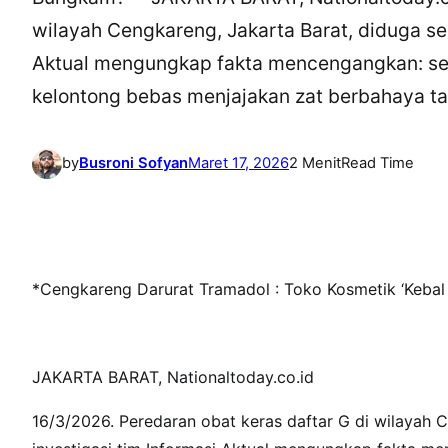
wilayah Cengkareng, Jakarta Barat, diduga sem
Aktual mengungkap fakta mencengangkan: sej
kelontong bebas menjajakan zat berbahaya ta
by
Busroni Sofyan
Maret 17, 2026
2 Menit
Read Time
*Cengkareng Darurat Tramadol : Toko Kosmetik ‘Keba
JAKARTA BARAT, Nationaltoday.co.id
16/3/2026. Peredaran obat keras daftar G di wilayah C