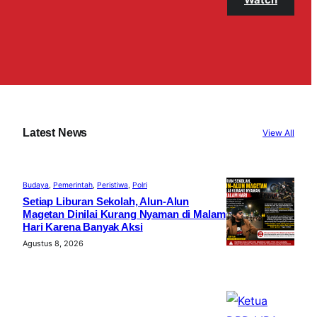
Latest News
View All
Budaya
, 
Pemerintah
, 
Peristiwa
, 
Polri
Setiap Liburan Sekolah, Alun-Alun
Magetan Dinilai Kurang Nyaman di Malam
Hari Karena Banyak Aksi
Agustus 8, 2026