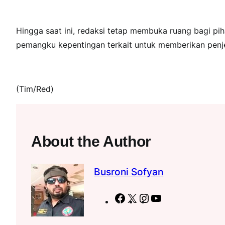
Hingga saat ini, redaksi tetap membuka ruang bagi pi
pemangku kepentingan terkait untuk memberikan penje
(Tim/Red)
About the Author
Busroni Sofyan
F
X
I
Y
a
n
o