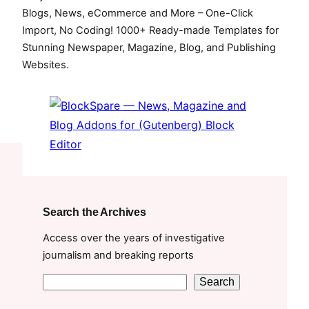
e
t
T
Blogs, News, eCommerce and More – One-Click
b
t
u
Import, No Coding! 1000+ Ready-made Templates for
Stunning Newspaper, Magazine, Blog, and Publishing
o
e
b
Websites.
o
r
e
k
Search the Archives
Access over the years of investigative
journalism and breaking reports
S
Search
e