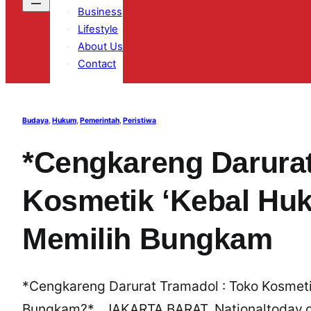
Business
Lifestyle
About Us
Contact
Budaya
, 
Hukum
, 
Pemerintah
, 
Peristiwa
*Cengkareng Darurat
Kosmetik ‘Kebal Hu
Memilih Bungkam
*Cengkareng Darurat Tramadol : Toko Kosmeti
Bungkam?* JAKARTA BARAT, Nationaltoday.co.