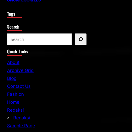
Tags
Search
S
e
Quick Links
a
r
About
c
Archive Grid
h
Blog
Contact Us
Fashion
Home
Redaksi
Redaksi
Sample Page