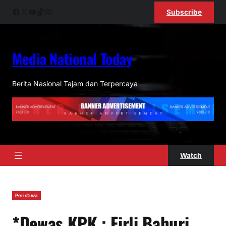
Lewati
Facebook
X
YouTube
TikTok
Instagram
Subscribe
ke
konten
Media National Today
Berita Nasional Tajam dan Terpercaya
Watch
Peristiwa
*Dewas KPK : Firli Bahuri