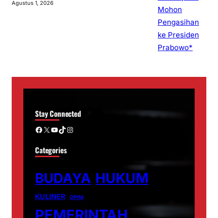
Agustus 1, 2026
Stay Connected
Facebook
X
YouTube
TikTok
Instagram
Categories
BUDAYA
HUKUM
KULINER
OPINI
PEMERINTAH