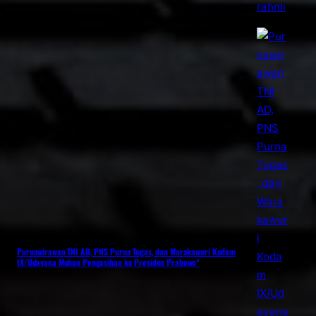
Purnawirawan TNI AD, PNS Purna Tugas, dan Warakawuri Kodam
IX/Udayana Mohon Pengasihan ke Presiden Prabowo*