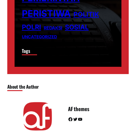
PERISTIWA
POLITIK
POLRI
SOSIAL
REDAKSI
UNCATEGORIZED
Tags
About the Author
AF themes
Facebook
Twitter
YouTube