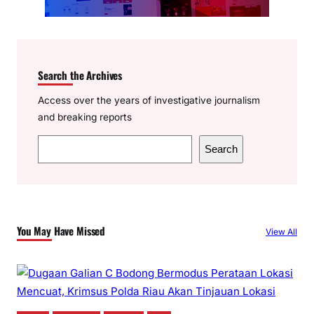
Search the Archives
Access over the years of investigative journalism
and breaking reports
S
Search
e
a
r
c
You May Have Missed
View All
h