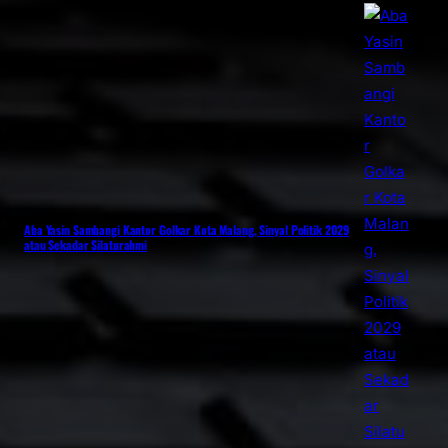
Aba Yasin Sambangi Kantor Golkar Kota Malang, Sinyal Politik 2029
atau Sekadar Silaturahmi