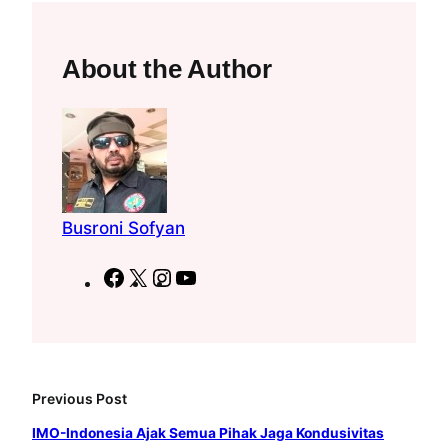
About the Author
Busroni Sofyan
F
X
I
Y
a
n
o
c
s
u
e
t
T
b
a
u
Previous Post
o
g
b
o
r
e
IMO-Indonesia Ajak Semua Pihak Jaga Kondusivitas