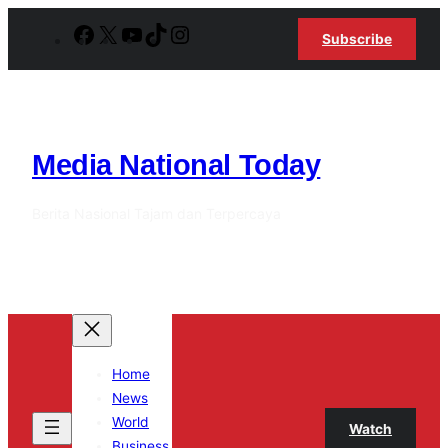
Lewati
Facebook
X
YouTube
TikTok
Instagram
Subscribe
ke
konten
Media National Today
Berita Nasional Tajam dan Terpercaya
Home
News
World
Watch
Business