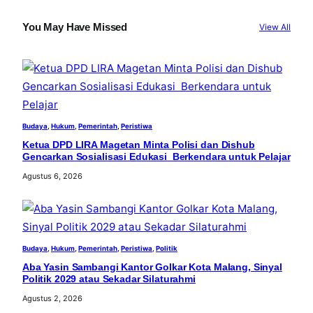
r
c
You May Have Missed
View All
h
Budaya
, 
Hukum
, 
Pemerintah
, 
Peristiwa
Ketua DPD LIRA Magetan Minta Polisi dan Dishub
Gencarkan Sosialisasi Edukasi Berkendara untuk Pelajar
Agustus 6, 2026
Budaya
, 
Hukum
, 
Pemerintah
, 
Peristiwa
, 
Politik
Aba Yasin Sambangi Kantor Golkar Kota Malang, Sinyal
Politik 2029 atau Sekadar Silaturahmi
Agustus 2, 2026