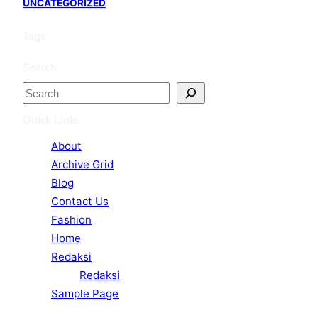
UNCATEGORIZED
Tags
Search
S
e
Quick Links
a
About
r
Archive Grid
c
Blog
h
Contact Us
Fashion
Home
Redaksi
Redaksi
Sample Page