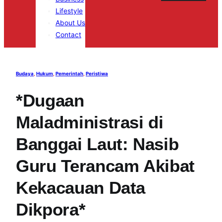
Lifestyle
About Us
Contact
Budaya
, 
Hukum
, 
Pemerintah
, 
Peristiwa
*Dugaan
Maladministrasi di
Banggai Laut: Nasib
Guru Terancam Akibat
Kekacauan Data
Dikpora*