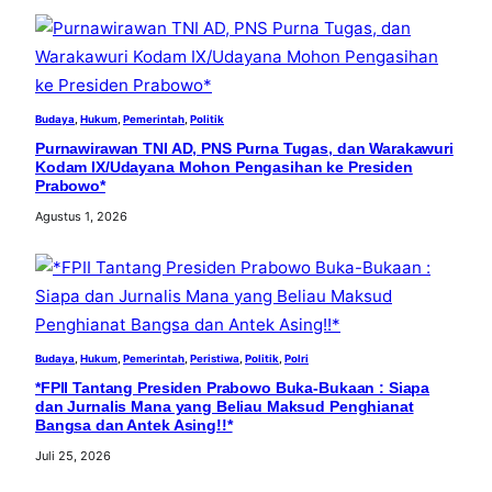
Budaya
, 
Hukum
, 
Pemerintah
, 
Politik
Purnawirawan TNI AD, PNS Purna Tugas, dan Warakawuri
Kodam IX/Udayana Mohon Pengasihan ke Presiden
Prabowo*
Agustus 1, 2026
Budaya
, 
Hukum
, 
Pemerintah
, 
Peristiwa
, 
Politik
, 
Polri
*FPII Tantang Presiden Prabowo Buka-Bukaan : Siapa
dan Jurnalis Mana yang Beliau Maksud Penghianat
Bangsa dan Antek Asing!!*
Juli 25, 2026