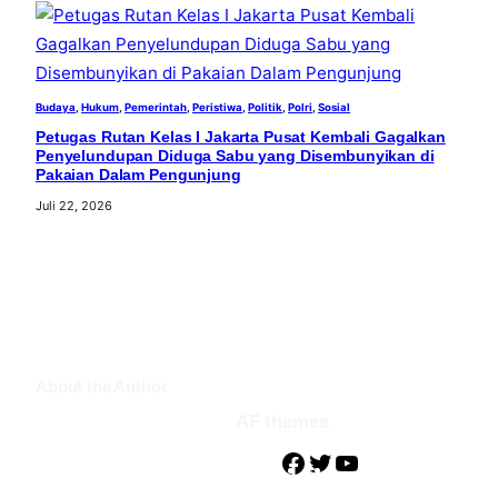
Budaya
, 
Hukum
, 
Pemerintah
, 
Peristiwa
, 
Politik
, 
Polri
, 
Sosial
Petugas Rutan Kelas I Jakarta Pusat Kembali Gagalkan
Penyelundupan Diduga Sabu yang Disembunyikan di
Pakaian Dalam Pengunjung
Juli 22, 2026
About the Author
AF themes
F
T
Y
a
w
o