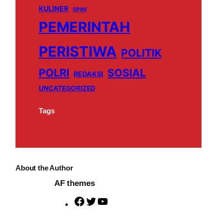
KULINER
OPINI
o
e
r
PEMERINTAH
k
a
m
PERISTIWA
POLITIK
POLRI
SOSIAL
REDAKSI
UNCATEGORIZED
Tags
About the Author
AF themes
F
T
Y
a
w
o