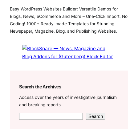
c
i
u
Easy WordPress Websites Builder: Versatile Demos for
e
t
T
Blogs, News, eCommerce and More – One-Click Import, No
b
t
u
Coding! 1000+ Ready-made Templates for Stunning
o
e
b
Newspaper, Magazine, Blog, and Publishing Websites.
o
r
e
k
Search the Archives
Access over the years of investigative journalism
and breaking reports
S
Search
e
a