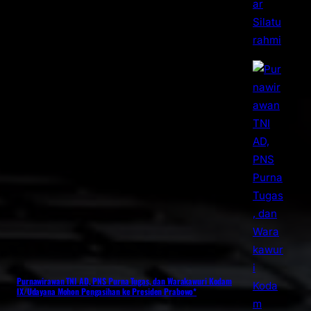
Purnawirawan TNI AD, PNS Purna Tugas, dan Warakawuri Kodam
IX/Udayana Mohon Pengasihan ke Presiden Prabowo*