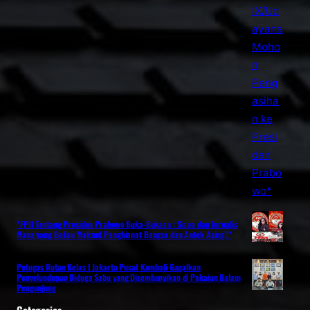
*FPII Tantang Presiden Prabowo Buka-Bukaan : Siapa dan Jurnalis
Mana yang Beliau Maksud Penghianat Bangsa dan Antek Asing!!*
Petugas Rutan Kelas I Jakarta Pusat Kembali Gagalkan
Penyelundupan Diduga Sabu yang Disembunyikan di Pakaian Dalam
Pengunjung