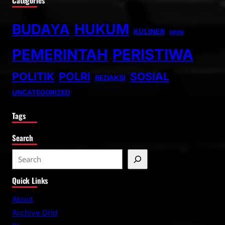
Categories
BUDAYA
HUKUM
KULINER
OPINI
PEMERINTAH
PERISTIWA
POLITIK
POLRI
SOSIAL
REDAKSI
UNCATEGORIZED
Tags
Search
S
e
Quick Links
a
r
About
c
Archive Grid
h