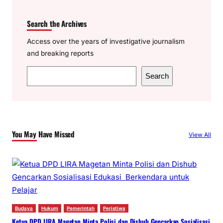
Search the Archives
Access over the years of investigative journalism
and breaking reports
S
Search
e
a
r
c
You May Have Missed
View All
h
Budaya
Hukum
Pemerintah
Peristiwa
Ketua DPD LIRA Magetan Minta Polisi dan Dishub Gencarkan Sosialisasi