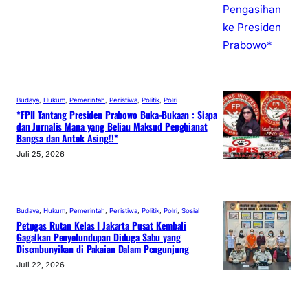
Budaya
, 
Hukum
, 
Pemerintah
, 
Peristiwa
, 
Politik
, 
Polri
*FPII Tantang Presiden Prabowo Buka-Bukaan : Siapa
dan Jurnalis Mana yang Beliau Maksud Penghianat
Bangsa dan Antek Asing!!*
Juli 25, 2026
Budaya
, 
Hukum
, 
Pemerintah
, 
Peristiwa
, 
Politik
, 
Polri
, 
Sosial
Petugas Rutan Kelas I Jakarta Pusat Kembali
Gagalkan Penyelundupan Diduga Sabu yang
Disembunyikan di Pakaian Dalam Pengunjung
Juli 22, 2026