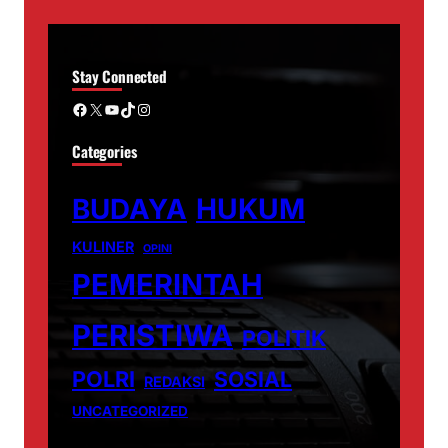
Stay Connected
Facebook
X
YouTube
TikTok
Instagram
Categories
BUDAYA
HUKUM
KULINER
OPINI
PEMERINTAH
PERISTIWA
POLITIK
POLRI
SOSIAL
REDAKSI
UNCATEGORIZED