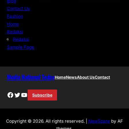
Blog
Contact Us
Fashion
Home
Redaksi
Redaksi
Sample Page
Media National Today
Home
News
About Us
Contact
Facebook
Twitter
YouTube
Subscribe
Copyright © 2026. All rights reserved. |
NewSpare
by AF
themes.