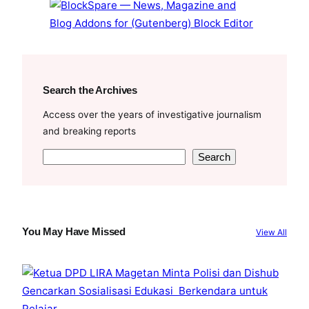
Search the Archives
Access over the years of investigative journalism
and breaking reports
S
Search
e
a
r
c
You May Have Missed
View All
h