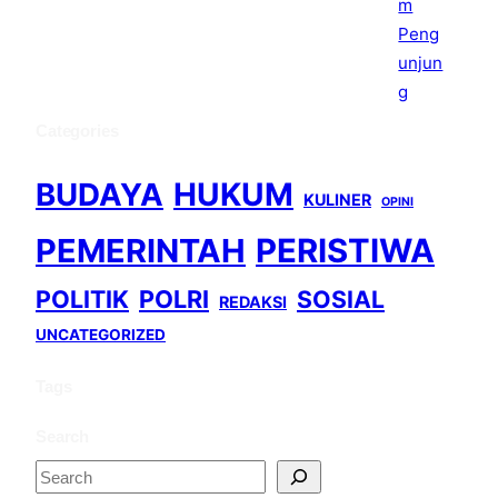
Categories
BUDAYA
HUKUM
KULINER
OPINI
PEMERINTAH
PERISTIWA
POLITIK
POLRI
SOSIAL
REDAKSI
UNCATEGORIZED
Tags
Search
S