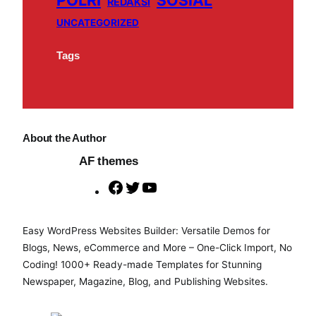
REDAKSI
UNCATEGORIZED
Tags
About the Author
AF themes
F
T
Y
a
w
o
c
i
u
Easy WordPress Websites Builder: Versatile Demos for
e
t
T
Blogs, News, eCommerce and More – One-Click Import, No
b
t
u
Coding! 1000+ Ready-made Templates for Stunning
o
e
b
Newspaper, Magazine, Blog, and Publishing Websites.
o
r
e
k