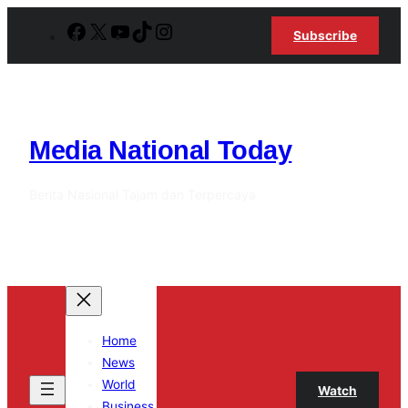
Lewati
Facebook
X
YouTube
TikTok
Instagram
Subscribe
ke
konten
Media National Today
Berita Nasional Tajam dan Terpercaya
Home
News
World
Watch
Business