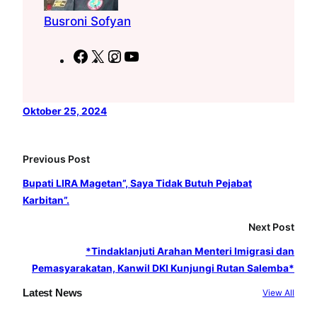
Busroni Sofyan
F
X
I
Y
a
n
o
c
s
u
e
t
T
Oktober 25, 2024
b
a
u
o
g
b
Previous Post
o
r
e
Bupati LIRA Magetan”, Saya Tidak Butuh Pejabat
k
a
Karbitan”.
m
Next Post
*Tindaklanjuti Arahan Menteri Imigrasi dan
Pemasyarakatan, Kanwil DKI Kunjungi Rutan Salemba*
Latest News
View All