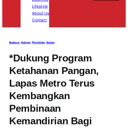
Lifestyle
About Us
Contact
Budaya
, 
Hukum
, 
Peristiwa
, 
Sosial
*Dukung Program
Ketahanan Pangan,
Lapas Metro Terus
Kembangkan
Pembinaan
Kemandirian Bagi