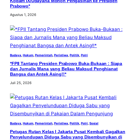
Kodam IX/Udayana Mohon Pengasihan ke Presiden
Prabowo*
Agustus 1, 2026
Budaya
, 
Hukum
, 
Pemerintah
, 
Peristiwa
, 
Politik
, 
Polri
*FPII Tantang Presiden Prabowo Buka-Bukaan : Siapa
dan Jurnalis Mana yang Beliau Maksud Penghianat
Bangsa dan Antek Asing!!*
Juli 25, 2026
Budaya
, 
Hukum
, 
Pemerintah
, 
Peristiwa
, 
Politik
, 
Polri
, 
Sosial
Petugas Rutan Kelas I Jakarta Pusat Kembali Gagalkan
Penyelundupan Diduga Sabu yang Disembunyikan di