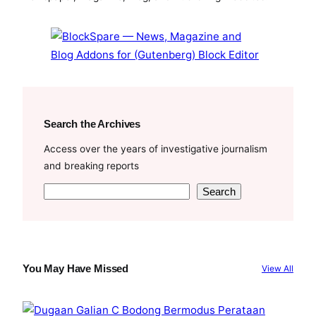
o
r
e
k
Search the Archives
Access over the years of investigative journalism
and breaking reports
S
Search
e
a
r
c
You May Have Missed
View All
h