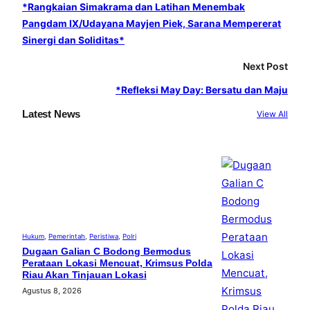
o
r
e
*Rangkaian Simakrama dan Latihan Menembak
Pangdam lX/Udayana Mayjen Piek, Sarana Mempererat
k
a
Sinergi dan Soliditas*
m
Next Post
*Refleksi May Day: Bersatu dan Maju
Latest News
View All
Hukum
, 
Pemerintah
, 
Peristiwa
, 
Polri
Dugaan Galian C Bodong Bermodus
Perataan Lokasi Mencuat, Krimsus Polda
Riau Akan Tinjauan Lokasi
Agustus 8, 2026