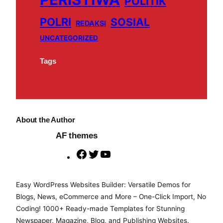
POLITIK
POLRI
SOSIAL
REDAKSI
UNCATEGORIZED
Tags
About the Author
AF themes
F
T
Y
a
w
o
c
i
u
Easy WordPress Websites Builder: Versatile Demos for
e
t
T
Blogs, News, eCommerce and More – One-Click Import, No
b
t
u
Coding! 1000+ Ready-made Templates for Stunning
o
e
b
Newspaper, Magazine, Blog, and Publishing Websites.