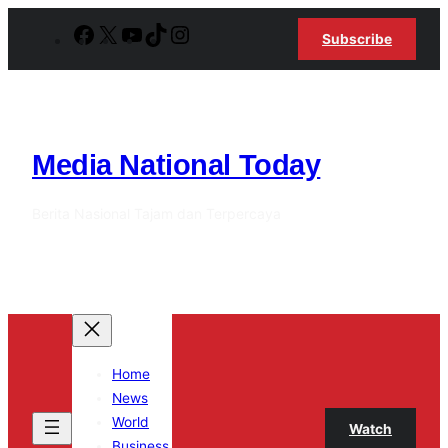
Lewati
Facebook
X
YouTube
TikTok
Instagram
Subscribe
ke
konten
Media National Today
Berita Nasional Tajam dan Terpercaya
Home
News
World
Watch
Business