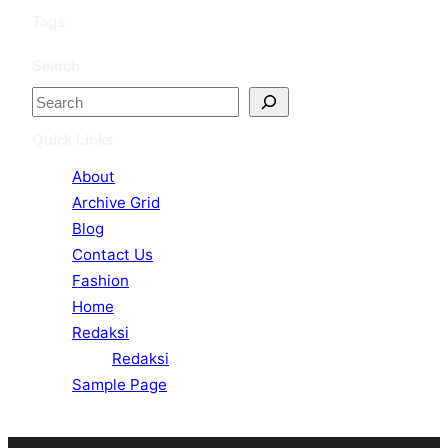
Tags
Search
S
e
Quick Links
a
About
r
Archive Grid
c
Blog
h
Contact Us
Fashion
Home
Redaksi
Redaksi
Sample Page