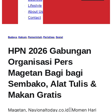
Lifestyle
About Us
Contact
Budaya
, 
Hukum
, 
Pemerintah
, 
Peristiwa
, 
Sosial
HPN 2026 Gabungan
Organisasi Pers
Magetan Bagi bagi
Sembako, Alat Tulis &
Makan Gratis
Magetan, Nayionaltoday.co.id||Momen Hari