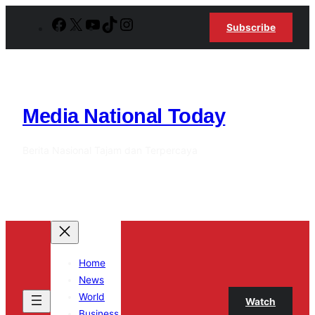
Lewati
Facebook
X
YouTube
TikTok
Instagram
Subscribe
ke
konten
Media National Today
Berita Nasional Tajam dan Terpercaya
Home
News
World
Watch
Business