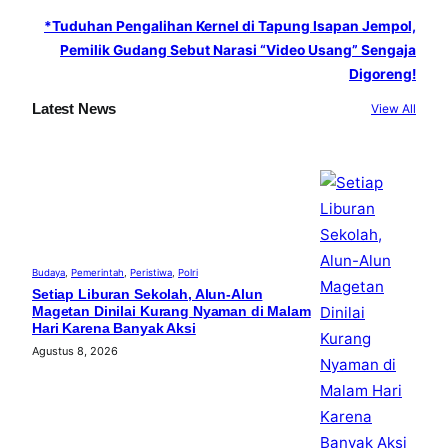
*Tuduhan Pengalihan Kernel di Tapung Isapan Jempol,
Pemilik Gudang Sebut Narasi “Video Usang” Sengaja
Digoreng!
Latest News
View All
Budaya
, 
Pemerintah
, 
Peristiwa
, 
Polri
Setiap Liburan Sekolah, Alun-Alun
Magetan Dinilai Kurang Nyaman di Malam
Hari Karena Banyak Aksi
Agustus 8, 2026