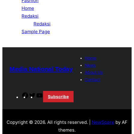
Fashion
Home
Redaksi
Redaksi
Sample Page
Home
News
Media National Today
About Us
Contact
Facebook
Twitter
YouTube
Subscribe
Copyright © 2026. All rights reserved. |
NewSpare
by AF
themes.