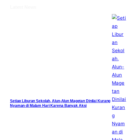
k
Latest News
Setiap Liburan Sekolah, Alun-Alun Magetan Dinilai Kurang
Nyaman di Malam Hari Karena Banyak Aksi