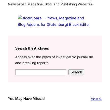
o
e
b
Newspaper, Magazine, Blog, and Publishing Websites.
o
r
e
k
Search the Archives
Access over the years of investigative journalism
and breaking reports
S
Search
e
a
r
c
You May Have Missed
View All
h