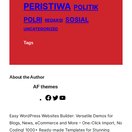
PERISTIWA
POLITIK
POLRI
SOSIAL
REDAKSI
UNCATEGORIZED
Tags
About the Author
AF themes
F
T
Y
a
w
o
c
i
u
Easy WordPress Websites Builder: Versatile Demos for
e
t
T
Blogs, News, eCommerce and More – One-Click Import, No
b
t
u
Coding! 1000+ Ready-made Templates for Stunning