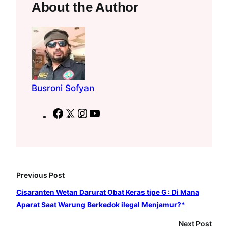
About the Author
Busroni Sofyan
F
X
I
Y
a
n
o
c
s
u
e
t
T
b
a
u
Previous Post
o
g
b
o
r
e
Cisaranten Wetan Darurat Obat Keras tipe G : Di Mana
Aparat Saat Warung Berkedok ilegal Menjamur?*
k
a
m
Next Post