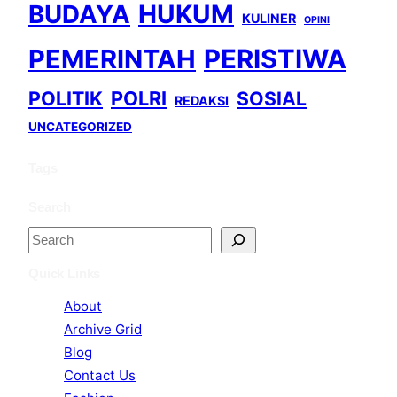
BUDAYA
HUKUM
KULINER
OPINI
PEMERINTAH
PERISTIWA
POLITIK
POLRI
SOSIAL
REDAKSI
UNCATEGORIZED
Tags
Search
S
e
Quick Links
a
About
r
Archive Grid
c
Blog
h
Contact Us