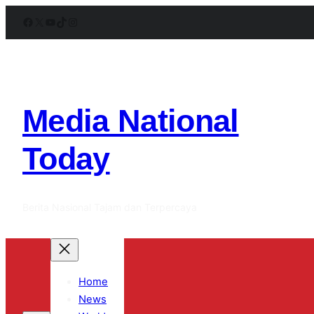
Lewati
Facebook
X
YouTube
TikTok
Instagram
ke
konten
Media National
Today
Berita Nasional Tajam dan Terpercaya
Home
News