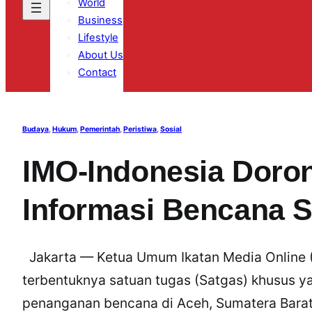
World
Business
Lifestyle
About Us
Contact
Budaya
, 
Hukum
, 
Pemerintah
, 
Peristiwa
, 
Sosial
IMO-Indonesia Doro
Informasi Bencana 
Jakarta — Ketua Umum Ikatan Media Online (I
terbentuknya satuan tugas (Satgas) khusus y
penanganan bencana di Aceh, Sumatera Barat