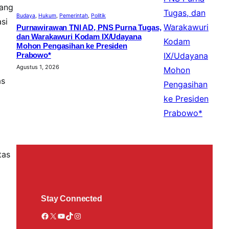
pang
Budaya
, 
Hukum
, 
Pemerintah
, 
Politik
si
Purnawirawan TNI AD, PNS Purna Tugas,
dan Warakawuri Kodam IX/Udayana
Mohon Pengasihan ke Presiden
Prabowo*
Agustus 1, 2026
as
tas
Stay Connected
Facebook
X
YouTube
TikTok
Instagram