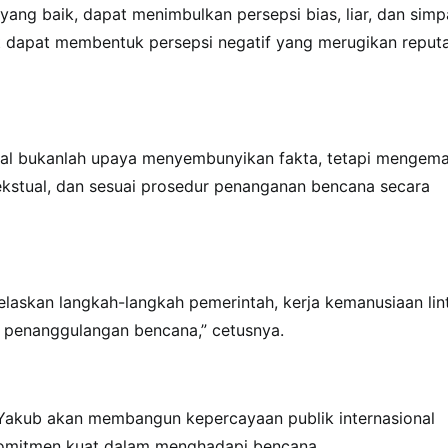
yang baik, dapat menimbulkan persepsi bias, liar, dan sim
t dapat membentuk persepsi negatif yang merugikan reputa
nal bukanlah upaya menyembunyikan fakta, tetapi mengem
ekstual, dan sesuai prosedur penanganan bencana secara
laskan langkah-langkah pemerintah, kerja kemanusiaan lin
al penanggulangan bencana,” cetusnya.
a Yakub akan membangun kepercayaan publik internasional
n komitmen kuat dalam menghadapi bencana.