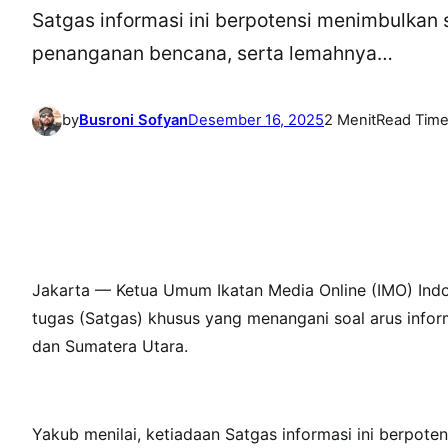
Satgas informasi ini berpotensi menimbulkan 
penanganan bencana, serta lemahnya…
by
Busroni Sofyan
Desember 16, 2025
2 Menit
Read Tim
Jakarta — Ketua Umum Ikatan Media Online (IMO) Indon
tugas (Satgas) khusus yang menangani soal arus info
dan Sumatera Utara.
Yakub menilai, ketiadaan Satgas informasi ini berpote