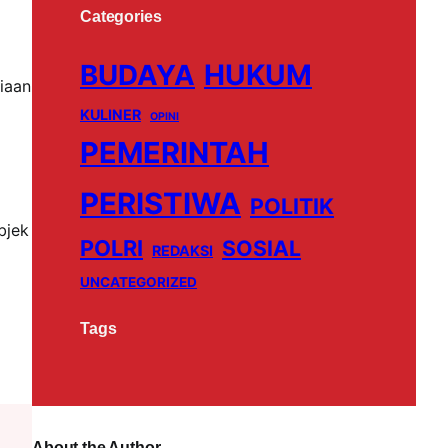
Categories
BUDAYA
HUKUM
iaan
KULINER
OPINI
PEMERINTAH
PERISTIWA
POLITIK
bjek
POLRI
SOSIAL
REDAKSI
UNCATEGORIZED
Tags
About the Author