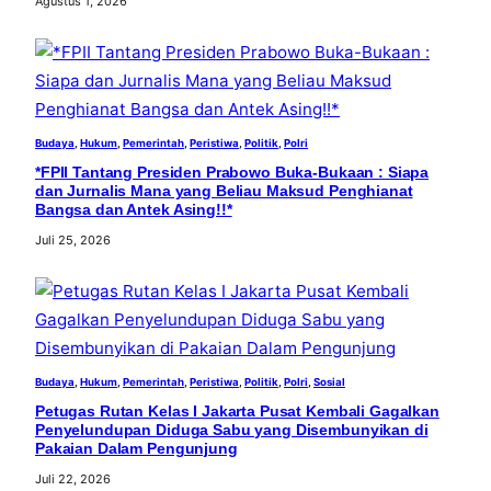
Agustus 1, 2026
Budaya
, 
Hukum
, 
Pemerintah
, 
Peristiwa
, 
Politik
, 
Polri
*FPII Tantang Presiden Prabowo Buka-Bukaan : Siapa
dan Jurnalis Mana yang Beliau Maksud Penghianat
Bangsa dan Antek Asing!!*
Juli 25, 2026
Budaya
, 
Hukum
, 
Pemerintah
, 
Peristiwa
, 
Politik
, 
Polri
, 
Sosial
Petugas Rutan Kelas I Jakarta Pusat Kembali Gagalkan
Penyelundupan Diduga Sabu yang Disembunyikan di
Pakaian Dalam Pengunjung
Juli 22, 2026