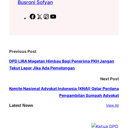
Busroni Sofyan
F
X
I
Y
a
n
o
c
s
u
e
t
T
b
a
u
Previous Post
o
g
b
o
r
e
DPD LIRA Magetan Himbau Bagi Penerima PKH Jangan
Takut Lapor Jika Ada Pemotongan
k
a
m
Next Post
Komite Nasional Advokat Indonesia (KNAI) Gelar Perdana
Pengambilan Sumpah Advokat
Latest News
View All