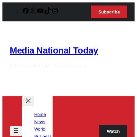
Lewati
Facebook
X
YouTube
TikTok
Instagram
Subscribe
ke
konten
Media National Today
Berita Nasional Tajam dan Terpercaya
Home
News
World
Watch
Business