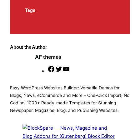
Tags
About the Author
AF themes
F
T
Y
a
w
o
c
i
u
Easy WordPress Websites Builder: Versatile Demos for
e
t
T
Blogs, News, eCommerce and More – One-Click Import, No
b
t
u
Coding! 1000+ Ready-made Templates for Stunning
o
e
b
Newspaper, Magazine, Blog, and Publishing Websites.
o
r
e
k