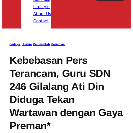
Lifestyle
About Us
Contact
Budaya
, 
Hukum
, 
Pemerintah
, 
Peristiwa
Kebebasan Pers
Terancam, Guru SDN
246 Gilalang Ati Din
Diduga Tekan
Wartawan dengan Gaya
Preman*