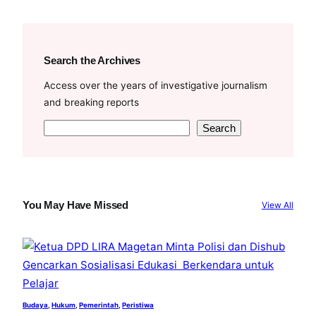
Search the Archives
Access over the years of investigative journalism
and breaking reports
S
Search
e
a
r
c
You May Have Missed
View All
h
Budaya
, 
Hukum
, 
Pemerintah
, 
Peristiwa