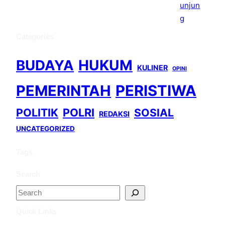
Categories
BUDAYA
HUKUM
KULINER
OPINI
PEMERINTAH
PERISTIWA
POLITIK
POLRI
SOSIAL
REDAKSI
UNCATEGORIZED
Tags
Search
S
e
Quick Links
a