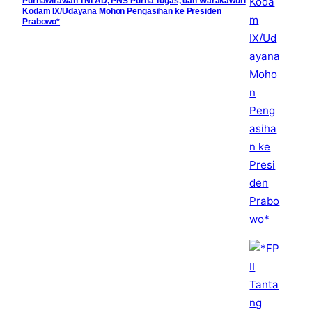
Purnawirawan TNI AD, PNS Purna Tugas, dan Warakawuri
Kodam IX/Udayana Mohon Pengasihan ke Presiden
Prabowo*