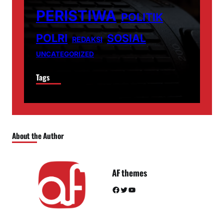
PERISTIWA
POLITIK
POLRI
SOSIAL
REDAKSI
UNCATEGORIZED
Tags
About the Author
AF themes
Facebook
Twitter
YouTube