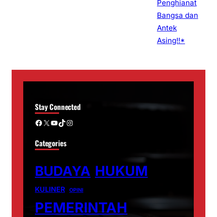
Stay Connected
Facebook
X
YouTube
TikTok
Instagram
Categories
BUDAYA
HUKUM
KULINER
OPINI
PEMERINTAH