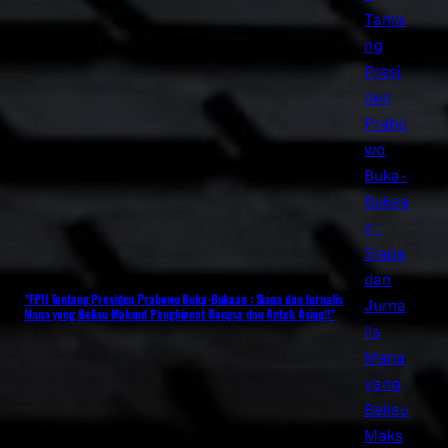
*FPII Tantang Presiden Prabowo Buka-Bukaan : Siapa dan Jurnalis
Mana yang Beliau Maksud Penghianat Bangsa dan Antek Asing!!*