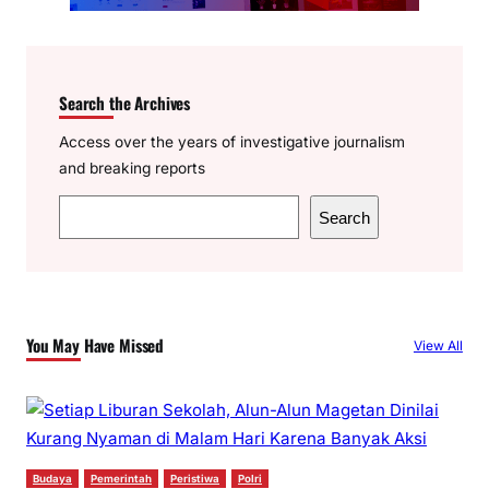
Search the Archives
Access over the years of investigative journalism
and breaking reports
S
Search
e
a
r
c
You May Have Missed
View All
h
Budaya
Pemerintah
Peristiwa
Polri