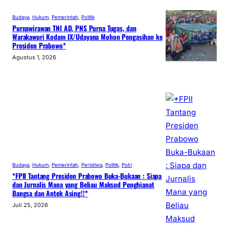
Budaya
, 
Hukum
, 
Pemerintah
, 
Politik
Purnawirawan TNI AD, PNS Purna Tugas, dan
Warakawuri Kodam IX/Udayana Mohon Pengasihan ke
Presiden Prabowo*
Agustus 1, 2026
Budaya
, 
Hukum
, 
Pemerintah
, 
Peristiwa
, 
Politik
, 
Polri
*FPII Tantang Presiden Prabowo Buka-Bukaan : Siapa
dan Jurnalis Mana yang Beliau Maksud Penghianat
Bangsa dan Antek Asing!!*
Juli 25, 2026