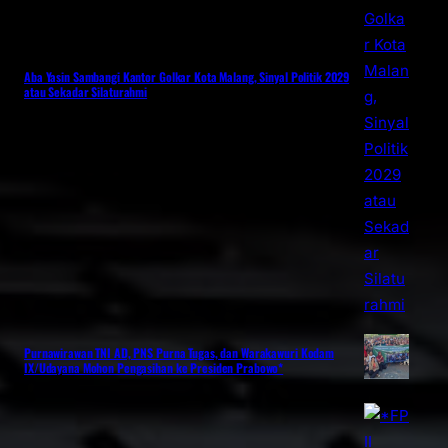
Aba Yasin Sambangi Kantor Golkar Kota Malang, Sinyal Politik 2029
atau Sekadar Silaturahmi
Purnawirawan TNI AD, PNS Purna Tugas, dan Warakawuri Kodam
IX/Udayana Mohon Pengasihan ke Presiden Prabowo*