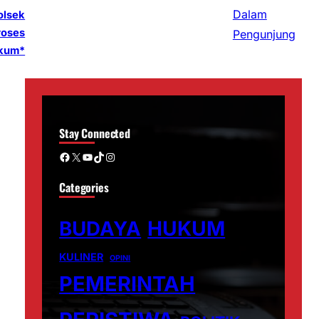
olsek
roses
ukum*
Stay Connected
Facebook
X
YouTube
TikTok
Instagram
Categories
BUDAYA
HUKUM
KULINER
OPINI
PEMERINTAH