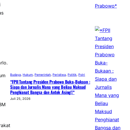
i
as
rlo.
num
Budaya
, 
Hukum
, 
Pemerintah
, 
Peristiwa
, 
Politik
, 
Polri
*FPII Tantang Presiden Prabowo Buka-Bukaan :
Siapa dan Jurnalis Mana yang Beliau Maksud
Penghianat Bangsa dan Antek Asing!!*
Juli 25, 2026
BBM
rakat