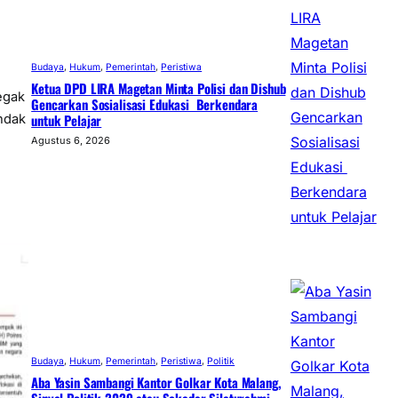
Budaya
, 
Hukum
, 
Pemerintah
, 
Peristiwa
Ketua DPD LIRA Magetan Minta Polisi dan Dishub
egak
Gencarkan Sosialisasi Edukasi Berkendara
untuk Pelajar
ndak
Agustus 6, 2026
Budaya
, 
Hukum
, 
Pemerintah
, 
Peristiwa
, 
Politik
Aba Yasin Sambangi Kantor Golkar Kota Malang,