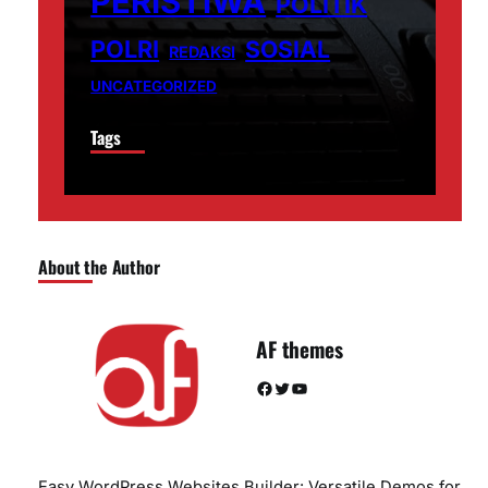
PERISTIWA
POLITIK
POLRI
SOSIAL
REDAKSI
UNCATEGORIZED
Tags
About the Author
AF themes
Facebook
Twitter
YouTube
Easy WordPress Websites Builder: Versatile Demos for