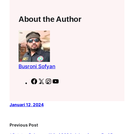
About the Author
Busroni Sofyan
F
X
I
Y
a
n
o
c
s
u
e
t
T
Januari 12, 2024
b
a
u
o
g
b
Previous Post
o
r
e