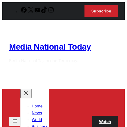
Lewati
Facebook
X
YouTube
TikTok
Instagram
Subscribe
ke
konten
Media National Today
Berita Nasional Tajam dan Terpercaya
Home
News
World
Watch
Business