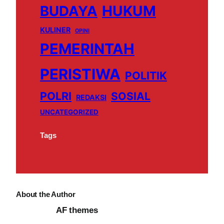
BUDAYA
b
u
HUKUM
o
a
o
b
k
g
KULINER
OPINI
o
e
r
PEMERINTAH
k
a
m
PERISTIWA
POLITIK
POLRI
SOSIAL
REDAKSI
UNCATEGORIZED
Tags
About the Author
AF themes