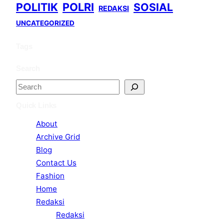
POLITIK
POLRI
SOSIAL
REDAKSI
UNCATEGORIZED
Tags
Search
S
e
Quick Links
a
About
r
Archive Grid
c
Blog
h
Contact Us
Fashion
Home
Redaksi
Redaksi