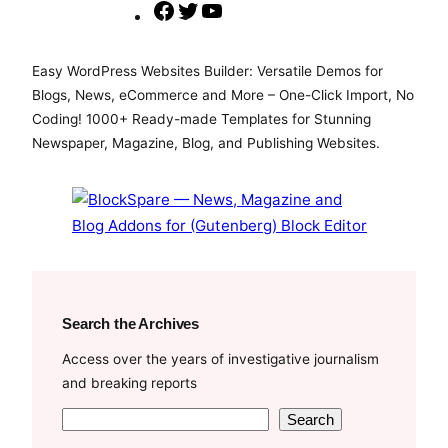
F
T
Y
a
w
o
c
i
u
Easy WordPress Websites Builder: Versatile Demos for
e
t
T
Blogs, News, eCommerce and More – One-Click Import, No
b
t
u
Coding! 1000+ Ready-made Templates for Stunning
o
e
b
Newspaper, Magazine, Blog, and Publishing Websites.
o
r
e
k
Search the Archives
Access over the years of investigative journalism
and breaking reports
S
Search
e