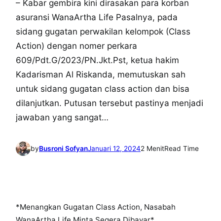
– Kabar gembira kini dirasakan para korban
asuransi WanaArtha Life Pasalnya, pada
sidang gugatan perwakilan kelompok (Class
Action) dengan nomer perkara
609/Pdt.G/2023/PN.Jkt.Pst, ketua hakim
Kadarisman Al Riskanda, memutuskan sah
untuk sidang gugatan class action dan bisa
dilanjutkan. Putusan tersebut pastinya menjadi
jawaban yang sangat…
by
Busroni Sofyan
Januari 12, 2024
2 Menit
Read Time
*Menangkan Gugatan Class Action, Nasabah
WanaArtha Life Minta Segera Dibayar*