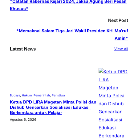
*Catatan Rakernas Kejari 2024, Jaksa Agung Beri Pesan
k
a
Khusus*
m
Next Post
*Memaknai Salam Tiga Jari Wakil Presiden KH. Ma’ruf
Amin*
Latest News
View All
Budaya
, 
Hukum
, 
Pemerintah
, 
Peristiwa
Ketua DPD LIRA Magetan Minta Polisi dan
Dishub Gencarkan Sosialisasi Edukasi
Berkendara untuk Pelajar
Agustus 6, 2026