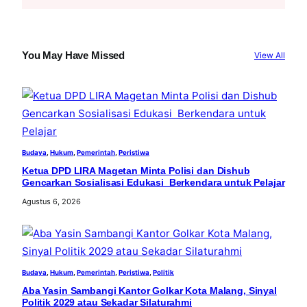
a
r
c
You May Have Missed
View All
h
Budaya
, 
Hukum
, 
Pemerintah
, 
Peristiwa
Ketua DPD LIRA Magetan Minta Polisi dan Dishub
Gencarkan Sosialisasi Edukasi Berkendara untuk Pelajar
Agustus 6, 2026
Budaya
, 
Hukum
, 
Pemerintah
, 
Peristiwa
, 
Politik
Aba Yasin Sambangi Kantor Golkar Kota Malang, Sinyal
Politik 2029 atau Sekadar Silaturahmi