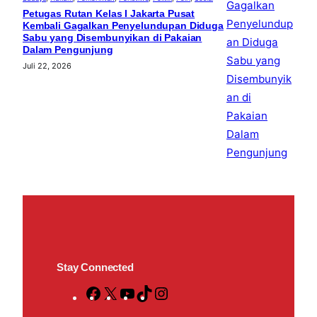
Petugas Rutan Kelas I Jakarta Pusat
Kembali Gagalkan Penyelundupan Diduga
Sabu yang Disembunyikan di Pakaian
Dalam Pengunjung
Juli 22, 2026
Stay Connected
F
X
Y
T
I
a
o
i
n