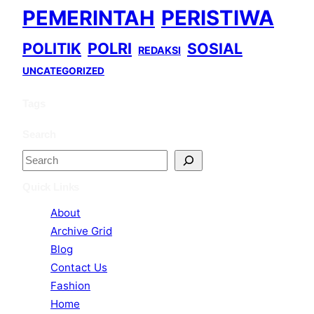
PEMERINTAH
PERISTIWA
POLITIK
POLRI
SOSIAL
REDAKSI
UNCATEGORIZED
Tags
Search
S
e
Quick Links
a
About
r
Archive Grid
c
Blog
h
Contact Us
Fashion
Home