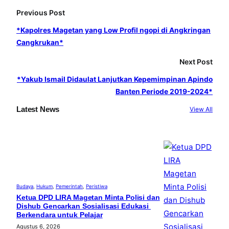
b
a
u
Previous Post
o
g
b
o
r
e
*Kapolres Magetan yang Low Profil ngopi di Angkringan
Cangkrukan*
k
a
m
Next Post
*Yakub Ismail Didaulat Lanjutkan Kepemimpinan Apindo
Banten Periode 2019-2024*
Latest News
View All
Budaya
, 
Hukum
, 
Pemerintah
, 
Peristiwa
Ketua DPD LIRA Magetan Minta Polisi dan
Dishub Gencarkan Sosialisasi Edukasi
Berkendara untuk Pelajar
Agustus 6, 2026