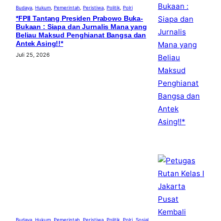
Budaya
, 
Hukum
, 
Pemerintah
, 
Peristiwa
, 
Politik
, 
Polri
*FPII Tantang Presiden Prabowo Buka-
Bukaan : Siapa dan Jurnalis Mana yang
Beliau Maksud Penghianat Bangsa dan
Antek Asing!!*
Juli 25, 2026
Budaya
, 
Hukum
, 
Pemerintah
, 
Peristiwa
, 
Politik
, 
Polri
, 
Sosial