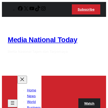
Lewati
Facebook
X
YouTube
TikTok
Instagram
Subscribe
ke
konten
Media National Today
Berita Nasional Tajam dan Terpercaya
Home
News
World
Watch
Business