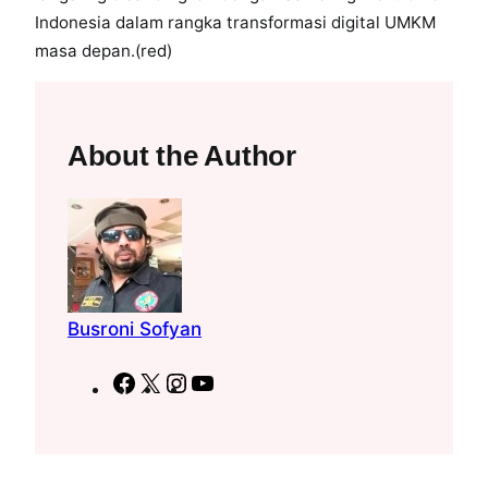
Indonesia dalam rangka transformasi digital UMKM
masa depan.(red)
About the Author
Busroni Sofyan
F
X
I
Y
a
n
o
c
s
u
e
t
T