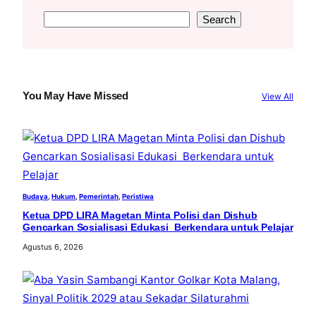
S
Search
e
a
r
c
You May Have Missed
View All
h
Budaya
, 
Hukum
, 
Pemerintah
, 
Peristiwa
Ketua DPD LIRA Magetan Minta Polisi dan Dishub
Gencarkan Sosialisasi Edukasi Berkendara untuk Pelajar
Agustus 6, 2026