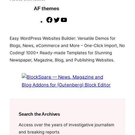
AF themes
F
T
Y
a
w
o
c
i
u
Easy WordPress Websites Builder: Versatile Demos for
e
t
T
Blogs, News, eCommerce and More – One-Click Import, No
b
t
u
Coding! 1000+ Ready-made Templates for Stunning
o
e
b
Newspaper, Magazine, Blog, and Publishing Websites.
o
r
e
k
Search the Archives
Access over the years of investigative journalism
and breaking reports