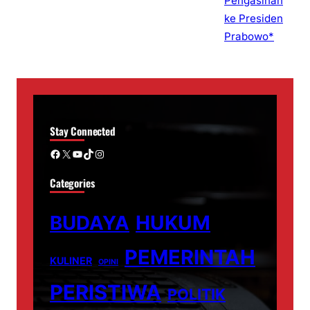
Stay Connected
Facebook
X
YouTube
TikTok
Instagram
Categories
BUDAYA
HUKUM
PEMERINTAH
KULINER
OPINI
PERISTIWA
POLITIK