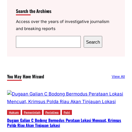
Search the Archives
Access over the years of investigative journalism
and breaking reports
S
Search
e
a
r
c
You May Have Missed
View All
h
Hukum
Pemerintah
Peristiwa
Polri
Dugaan Galian C Bodong Bermodus Perataan Lokasi Mencuat, Krimsus
Polda Riau Akan Tinjauan Lokasi