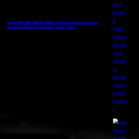
Ketua DPD LIRA Magetan Minta Polisi dan Dishub Gencarkan
Sosialisasi Edukasi Berkendara untuk Pelajar