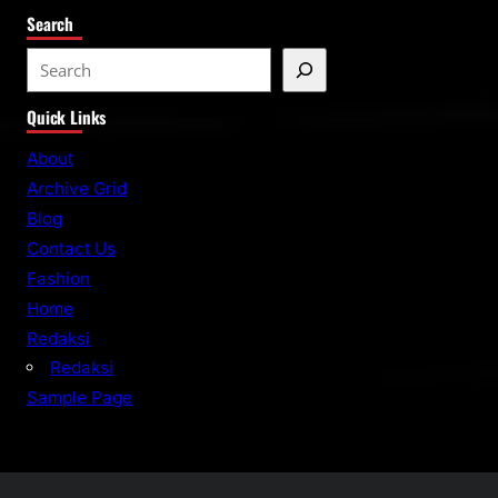
Search
S
e
Quick Links
a
r
About
c
Archive Grid
h
Blog
Contact Us
Fashion
Home
Redaksi
Redaksi
Sample Page