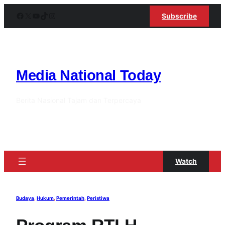
Lewati
Facebook
X
YouTube
TikTok
Instagram
Subscribe
ke
konten
Media National Today
Berita Nasional Tajam dan Terpercaya
Watch
Budaya
, 
Hukum
, 
Pemerintah
, 
Peristiwa