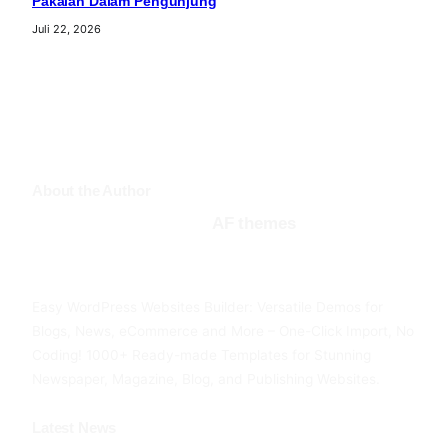
Pakaian Dalam Pengunjung
Juli 22, 2026
About the Author
AF themes
Facebook
Twitter
YouTube
Easy WordPress Websites Builder: Versatile Demos for
Blogs, News, eCommerce and More – One-Click Import, No
Coding! 1000+ Ready-made Templates for Stunning
Newspaper, Magazine, Blog, and Publishing Websites.
Latest News