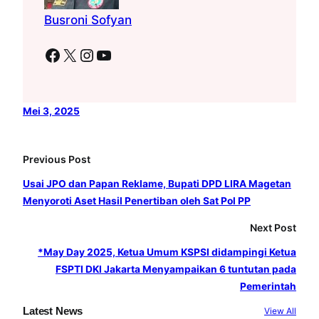
Busroni Sofyan
Facebook
X
Instagram
YouTube
Mei 3, 2025
Previous Post
Usai JPO dan Papan Reklame, Bupati DPD LIRA Magetan
Menyoroti Aset Hasil Penertiban oleh Sat Pol PP
Next Post
*May Day 2025, Ketua Umum KSPSI didampingi Ketua
FSPTI DKI Jakarta Menyampaikan 6 tuntutan pada
Pemerintah
Latest News
View All