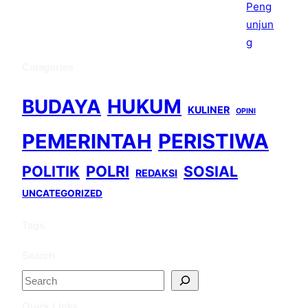
Categories
BUDAYA
HUKUM
KULINER
OPINI
PEMERINTAH
PERISTIWA
POLITIK
POLRI
SOSIAL
REDAKSI
UNCATEGORIZED
Tags
Search
S
e
Quick Links