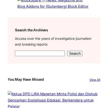
Search the Archives
Access over the years of investigative journalism
and breaking reports
S
Search
e
a
r
c
You May Have Missed
View All
h