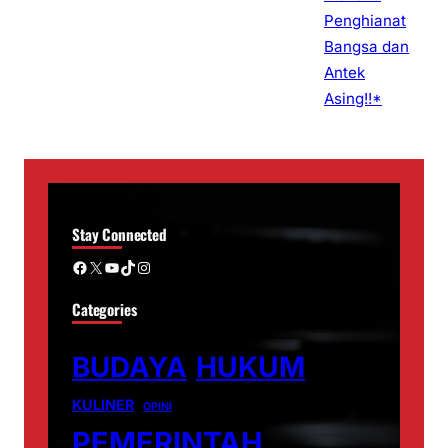
Stay Connected
Facebook
X
YouTube
TikTok
Instagram
Categories
BUDAYA
HUKUM
KULINER
OPINI
PEMERINTAH