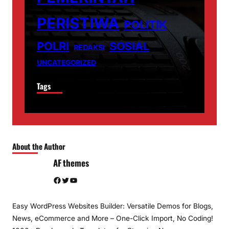
PERISTIWA
POLITIK
POLRI
SOSIAL
REDAKSI
UNCATEGORIZED
Tags
About the Author
AF themes
Facebook
Twitter
YouTube
Easy WordPress Websites Builder: Versatile Demos for Blogs,
News, eCommerce and More – One-Click Import, No Coding!