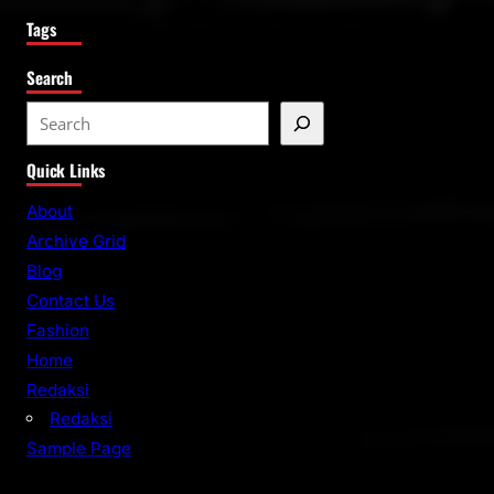
Tags
Search
S
e
Quick Links
a
r
About
c
Archive Grid
h
Blog
Contact Us
Fashion
Home
Redaksi
Redaksi
Sample Page