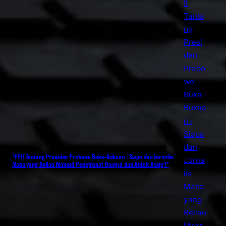
*FPII Tantang Presiden Prabowo Buka-Bukaan : Siapa dan Jurnalis
Mana yang Beliau Maksud Penghianat Bangsa dan Antek Asing!!*