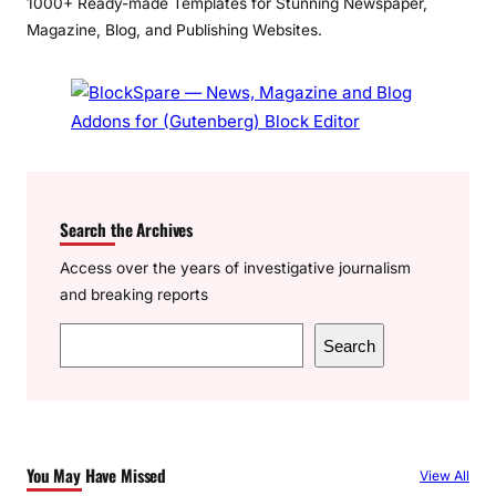
1000+ Ready-made Templates for Stunning Newspaper,
Magazine, Blog, and Publishing Websites.
Search the Archives
Access over the years of investigative journalism
and breaking reports
S
Search
e
a
r
c
You May Have Missed
View All
h