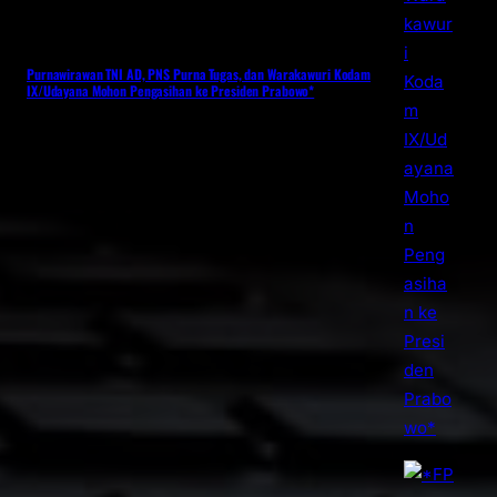
Purnawirawan TNI AD, PNS Purna Tugas, dan Warakawuri Kodam
IX/Udayana Mohon Pengasihan ke Presiden Prabowo*