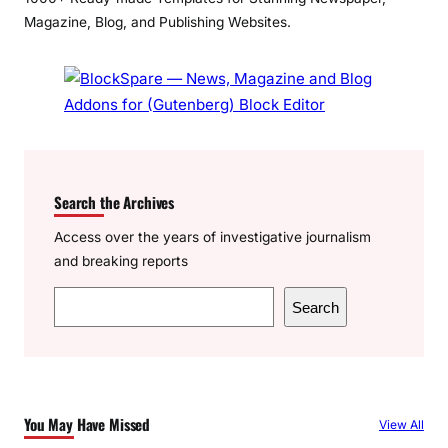
Magazine, Blog, and Publishing Websites.
Search the Archives
Access over the years of investigative journalism
and breaking reports
S
Search
e
a
r
c
You May Have Missed
View All
h