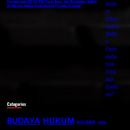
Purnawirawan TNI AD, PNS Purna Tugas, dan Warakawuri Kodam
IX/Udayana Mohon Pengasihan ke Presiden Prabowo*
Categories
BUDAYA
HUKUM
KULINER
OPINI