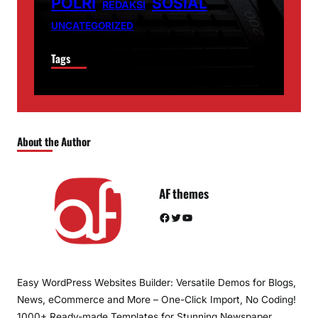
POLRI
SOSIAL
REDAKSI
UNCATEGORIZED
Tags
About the Author
AF themes
Facebook
Twitter
YouTube
Easy WordPress Websites Builder: Versatile Demos for Blogs,
News, eCommerce and More – One-Click Import, No Coding!
1000+ Ready-made Templates for Stunning Newspaper,