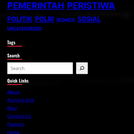
PEMERINTAH
PERISTIWA
POLITIK
POLRI
SOSIAL
REDAKSI
UNCATEGORIZED
Tags
Search
S
e
Quick Links
a
r
About
c
Archive Grid
h
Blog
Contact Us
Fashion
Home