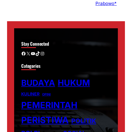
Stay Connected
Facebook
X
YouTube
TikTok
Instagram
Categories
BUDAYA
HUKUM
KULINER
OPINI
PEMERINTAH
PERISTIWA
POLITIK