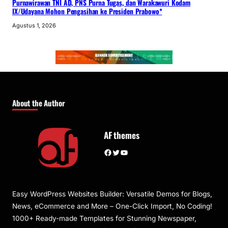
Purnawirawan TNI AD, PNS Purna Tugas, dan Warakawuri Kodam
IX/Udayana Mohon Pengasihan ke Presiden Prabowo*
Agustus 1, 2026
About the Author
AF themes
Facebook
Twitter
YouTube
Easy WordPress Websites Builder: Versatile Demos for Blogs,
News, eCommerce and More – One-Click Import, No Coding!
1000+ Ready-made Templates for Stunning Newspaper,