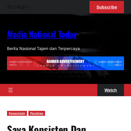
Lewati
Facebook
X
YouTube
TikTok
Instagram
Subscribe
ke
konten
Media National Today
Berita Nasional Tajam dan Terpercaya
Watch
Pemerintah
Peristiwa
Saya Konsisten Dan