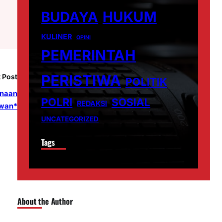
BUDAYA
HUKUM
KULINER
OPINI
PEMERINTAH
PERISTIWA
 Post
POLITIK
inaan
POLRI
SOSIAL
REDAKSI
wan*
UNCATEGORIZED
Tags
About the Author