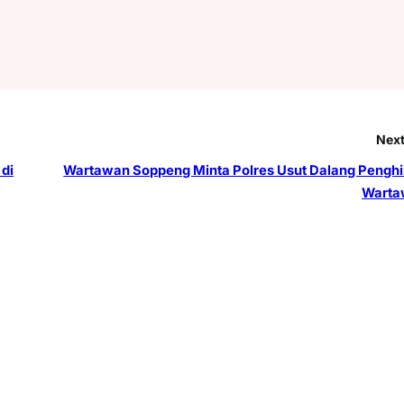
Next
 di
Wartawan Soppeng Minta Polres Usut Dalang Pengh
Warta