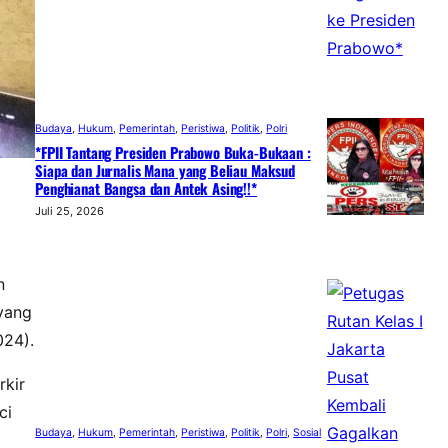
Budaya
, 
Hukum
, 
Pemerintah
, 
Peristiwa
, 
Politik
, 
Polri
*FPII Tantang Presiden Prabowo Buka-Bukaan :
Siapa dan Jurnalis Mana yang Beliau Maksud
Penghianat Bangsa dan Antek Asing!!*
Juli 25, 2026
n
 yang
024).
rkir
ci
Budaya
, 
Hukum
, 
Pemerintah
, 
Peristiwa
, 
Politik
, 
Polri
, 
Sosial