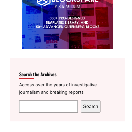
Search the Archives
Access over the years of investigative
journalism and breaking reports
S
Search
e
a
r