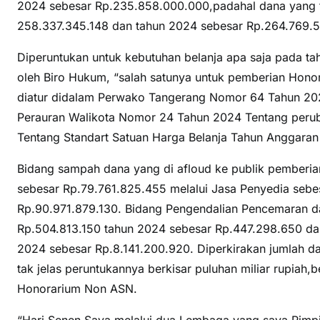
2024 sebesar Rp.235.858.000.000,padahal dana yang te
258.337.345.148 dan tahun 2024 sebesar Rp.264.769.5
Diperuntukan untuk kebutuhan belanja apa saja pada t
oleh Biro Hukum, “salah satunya untuk pemberian Hon
diatur didalam Perwako Tangerang Nomor 64 Tahun 202
Perauran Walikota Nomor 24 Tahun 2024 Tentang peru
Tentang Standart Satuan Harga Belanja Tahun Anggaran
Bidang sampah dana yang di afloud ke publik pemberi
sebesar Rp.79.761.825.455 melalui Jasa Penyedia sebe
Rp.90.971.879.130. Bidang Pengendalian Pencemaran d
Rp.504.813.150 tahun 2024 sebesar Rp.447.298.650 da
2024 sebesar Rp.8.141.200.920. Diperkirakan jumlah 
tak jelas peruntukannya berkisar puluhan miliar rupi
Honorarium Non ASN.
“Hari Senen Saya melalui dua Lembaga yang saya Pimpin