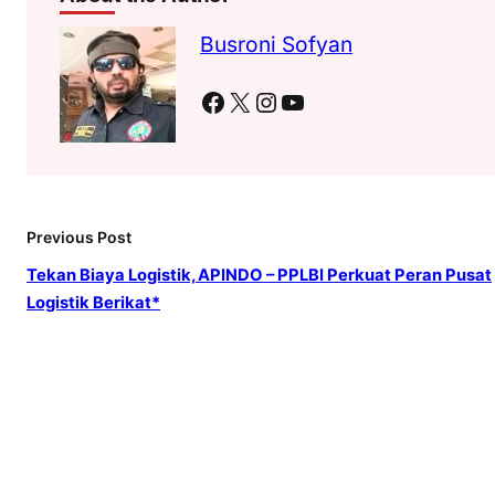
Busroni Sofyan
Facebook
X
Instagram
YouTube
Previous Post
Tekan Biaya Logistik, APINDO – PPLBI Perkuat Peran Pusat
Logistik Berikat*