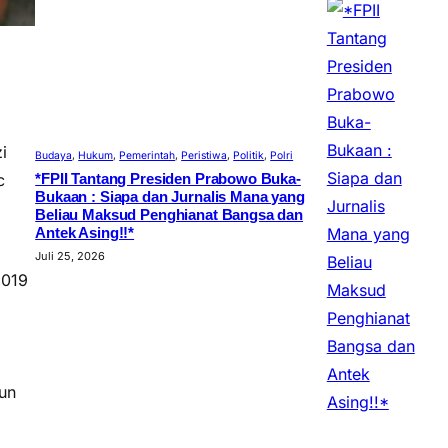
i
Budaya
, 
Hukum
, 
Pemerintah
, 
Peristiwa
, 
Politik
, 
Polri
c
*FPII Tantang Presiden Prabowo Buka-
Bukaan : Siapa dan Jurnalis Mana yang
Beliau Maksud Penghianat Bangsa dan
Antek Asing!!*
Juli 25, 2026
2019
un