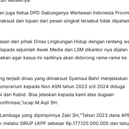
an juga Ketua DPD Gabunganya Wartawan Indonesia Provin
ksud dan tujuan dari pesan singkat tersebut tidak dipaha
alasan dari pihak Dinas Lingkungan Hidup dengan rentang w
ut.Kepada sejumlah Awak Media dan LSM dikantor nya dijalan
ekan agar kasus ini nantinya akan didorong rame-rame ke
ng terjadi dinas yang dimaksud Syamsul Bahri menjelaskan
Honorarium kepada Non ASN tahun 2023 s/d 2024 diduga
i dan Kabid. Bisa jelaskan kepada kami atas dugaan
onfirmasi,”ucap M.Aqil SH.
a Lembaga yang dipimpinnya Zaki SH,”Tahun 2023 dana AP
k melalui SIRUP LKPP sebesar Rp.177.120.000.000 dan tahu