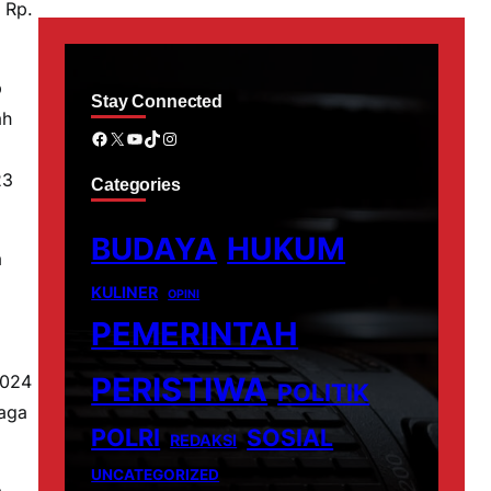
 Rp.
b
Stay Connected
ah
Facebook
X
YouTube
TikTok
Instagram
23
Categories
BUDAYA
HUKUM
a
KULINER
OPINI
PEMERINTAH
2024
PERISTIWA
POLITIK
naga
POLRI
SOSIAL
REDAKSI
UNCATEGORIZED
a