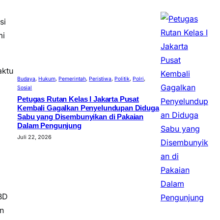
si
mi
aktu
Budaya
, 
Hukum
, 
Pemerintah
, 
Peristiwa
, 
Politik
, 
Polri
, 
Sosial
Petugas Rutan Kelas I Jakarta Pusat
Kembali Gagalkan Penyelundupan Diduga
Sabu yang Disembunyikan di Pakaian
Dalam Pengunjung
Juli 22, 2026
BD
n