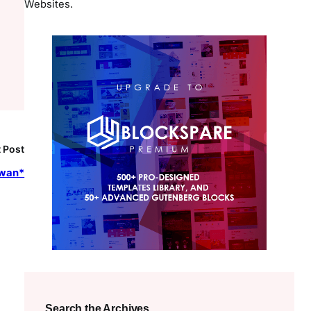
Websites.
 Post
awan*
Search the Archives