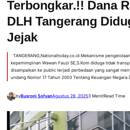
​Terbongkar.!! Dana 
DLH Tangerang Didu
Jejak
TANGERANG,Nationaltoday.co.id Mekanisme pengelolaan 
kepemimpinan Wawan Fauzi SE,S.Kom diduga tidak transpa
disampaikan ke public terjadi perbedaan yang sangat men
undang Nomor 17 Tahun 2003 Tentang Keuangan Negara.
by
Busroni Sofyan
Agustus 28, 2025
3 Menit
Read Time