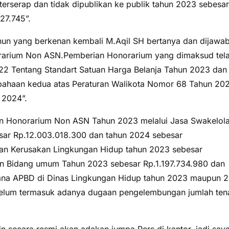
rserap dan tidak dipublikan ke publik tahun 2023 sebesar
27.745”.
ahun yang berkenan kembali M.Aqil SH bertanya dan dijawa
orarium Non ASN.Pemberian Honorarium yang dimaksud tel
2 Tentang Standart Satuan Harga Belanja Tahun 2023 dan
bahaan kedua atas Peraturan Walikota Nomor 68 Tahun 20
 2024”.
an Honorarium Non ASN Tahun 2023 melalui Jasa Swakelol
sar Rp.12.003.018.300 dan tahun 2024 sebesar
an Kerusakan Lingkungan Hidup tahun 2023 sebesar
n Bidang umum Tahun 2023 sebesar Rp.1.197.734.980 dan
dana APBD di Dinas Lingkungan Hidup tahun 2023 maupun 
ah,belum termasuk adanya dugaan pengelembungan jumlah te
 secara resmi akan adakan jumpa Pers di kantor, jadi say