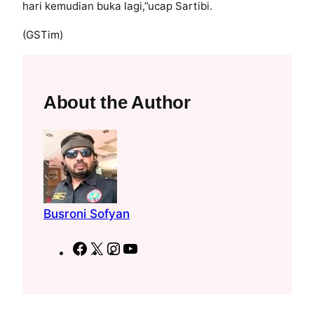
hari kemudian buka lagi,”ucap Sartibi.
(GSTim)
About the Author
Busroni Sofyan
F
X
I
Y
a
n
o
c
s
u
e
t
T