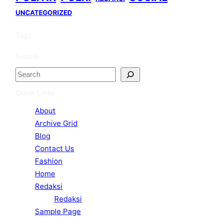
UNCATEGORIZED
Tags
Search
S
e
Quick Links
a
About
r
Archive Grid
c
Blog
h
Contact Us
Fashion
Home
Redaksi
Redaksi
Sample Page