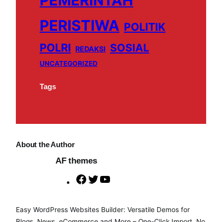
PEMERINTAH
m
PERISTIWA
POLITIK
POLRI
SOSIAL
REDAKSI
UNCATEGORIZED
Tags
About the Author
AF themes
F
T
Y
a
w
o
c
i
u
Easy WordPress Websites Builder: Versatile Demos for
e
t
T
Blogs, News, eCommerce and More – One-Click Import, No