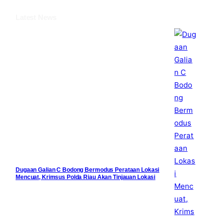
o
r
e
k
Latest News
Dugaan Galian C Bodong Bermodus Perataan Lokasi
Mencuat, Krimsus Polda Riau Akan Tinjauan Lokasi