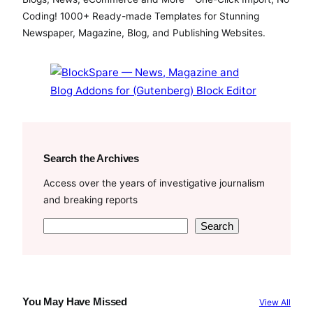
b
t
u
Coding! 1000+ Ready-made Templates for Stunning
o
e
b
Newspaper, Magazine, Blog, and Publishing Websites.
o
r
e
k
Search the Archives
Access over the years of investigative journalism
and breaking reports
S
Search
e
a
r
c
You May Have Missed
View All