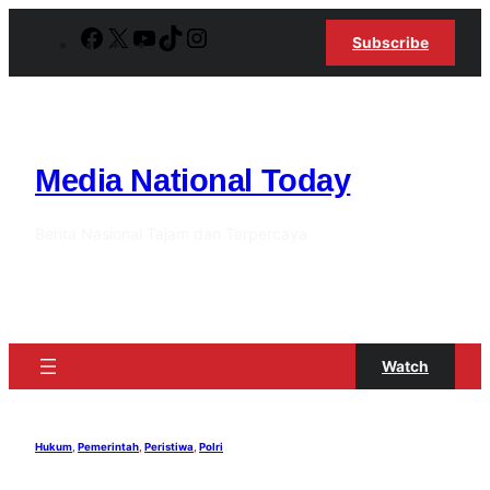
Lewati
Facebook
X
YouTube
TikTok
Instagram
Subscribe
ke
konten
Media National Today
Berita Nasional Tajam dan Terpercaya
Watch
Hukum
, 
Pemerintah
, 
Peristiwa
, 
Polri