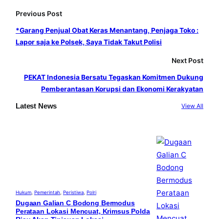
b
a
u
Previous Post
o
g
b
o
r
e
*Garang Penjual Obat Keras Menantang, Penjaga Toko :
Lapor saja ke Polsek, Saya Tidak Takut Polisi
k
a
m
Next Post
PEKAT Indonesia Bersatu Tegaskan Komitmen Dukung
Pemberantasan Korupsi dan Ekonomi Kerakyatan
Latest News
View All
Hukum
, 
Pemerintah
, 
Peristiwa
, 
Polri
Dugaan Galian C Bodong Bermodus
Perataan Lokasi Mencuat, Krimsus Polda