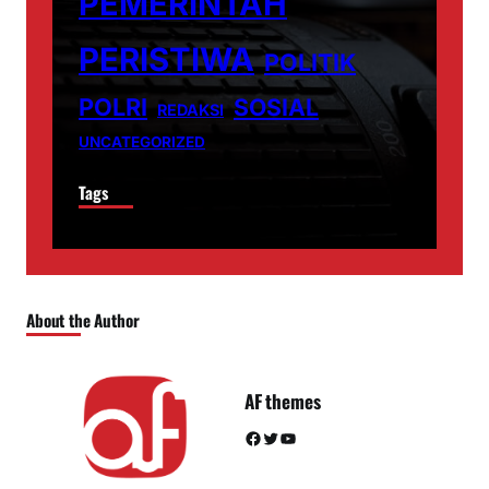
PEMERINTAH
PERISTIWA
POLITIK
POLRI
SOSIAL
REDAKSI
UNCATEGORIZED
Tags
About the Author
AF themes
Facebook
Twitter
YouTube