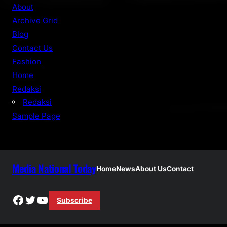
r
About
c
Archive Grid
h
Blog
Contact Us
Fashion
Home
Redaksi
Redaksi
Sample Page
Media National Today
Home
News
About Us
Contact
Facebook
Twitter
YouTube
Subscribe