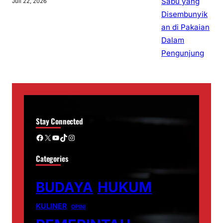
Juli 22, 2026
Stay Connected
Facebook
X
YouTube
TikTok
Instagram
Categories
BUDAYA
HUKUM
KULINER
OPINI