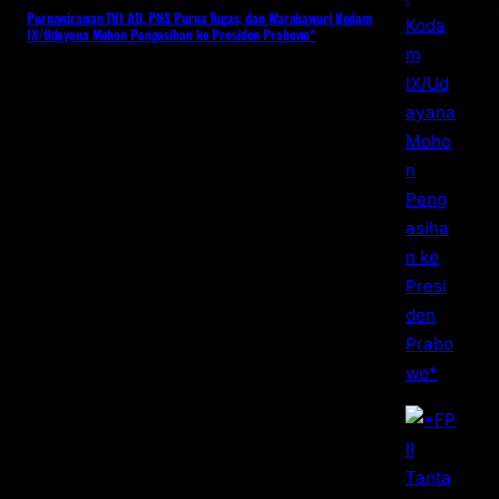
Purnawirawan TNI AD, PNS Purna Tugas, dan Warakawuri Kodam
IX/Udayana Mohon Pengasihan ke Presiden Prabowo*