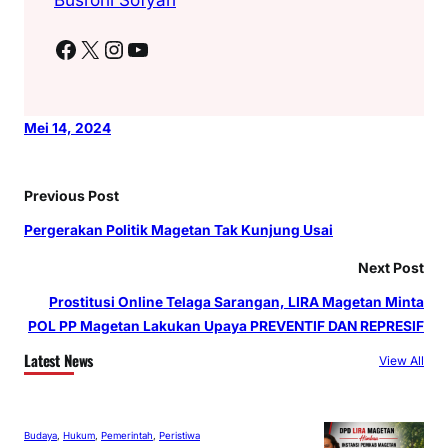
Facebook
X
Instagram
YouTube
Mei 14, 2024
Previous Post
Pergerakan Politik Magetan Tak Kunjung Usai
Next Post
Prostitusi Online Telaga Sarangan, LIRA Magetan Minta
POL PP Magetan Lakukan Upaya PREVENTIF DAN REPRESIF
Latest News
View All
Budaya
, 
Hukum
, 
Pemerintah
, 
Peristiwa