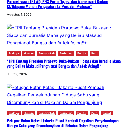
Purnawirawan TNI AD, PNS Purna Tugas, dan Warakawuri Kodam
IX/Udayana Mohon Pengasihan ke Presiden Prabowo*
Agustus 1, 2026
Budaya
Hukum
Pemerintah
Peristiwa
Politik
Polri
*FPII Tantang Presiden Prabowo Buka-Bukaan : Siapa dan Jurnalis Mana
yang Beliau Maksud Penghianat Bangsa dan Antek Asing!!*
Juli 25, 2026
Budaya
Hukum
Pemerintah
Peristiwa
Politik
Polri
Sosial
Petugas Rutan Kelas I Jakarta Pusat Kembali Gagalkan Penyelundupan
Diduga Sabu yang Disembunyikan di Pakaian Dalam Pengunjung