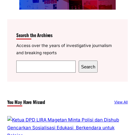
Search the Archives
Access over the years of investigative journalism
and breaking reports
S
Search
e
a
r
c
You May Have Missed
View All
h