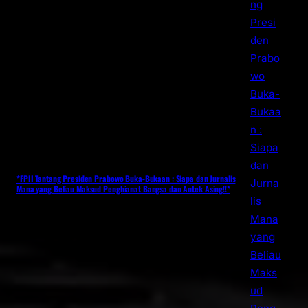
*FPII Tantang Presiden Prabowo Buka-Bukaan : Siapa dan Jurnalis
Mana yang Beliau Maksud Penghianat Bangsa dan Antek Asing!!*