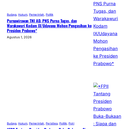
Budaya
, 
Hukum
, 
Pemerintah
, 
Politik
Purnawirawan TNI AD, PNS Purna Tugas, dan
Warakawuri Kodam IX/Udayana Mohon Pengasihan ke
Presiden Prabowo*
Agustus 1, 2026
Budaya
, 
Hukum
, 
Pemerintah
, 
Peristiwa
, 
Politik
, 
Polri