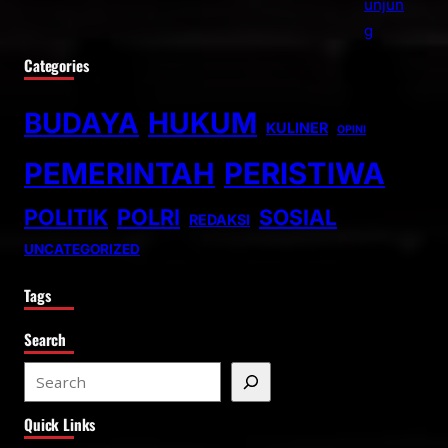
Categories
BUDAYA
HUKUM
KULINER
OPINI
PEMERINTAH
PERISTIWA
POLITIK
POLRI
SOSIAL
REDAKSI
UNCATEGORIZED
Tags
Search
S
e
Quick Links
a