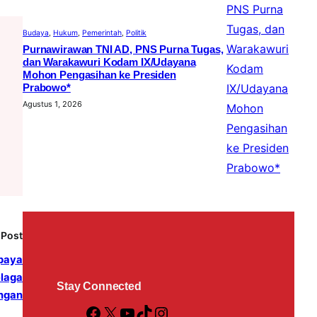
Budaya
, 
Hukum
, 
Pemerintah
, 
Politik
Purnawirawan TNI AD, PNS Purna Tugas,
dan Warakawuri Kodam IX/Udayana
Mohon Pengasihan ke Presiden
Prabowo*
Agustus 1, 2026
 Post
paya
elaga
Stay Connected
ngan
F
X
Y
T
I