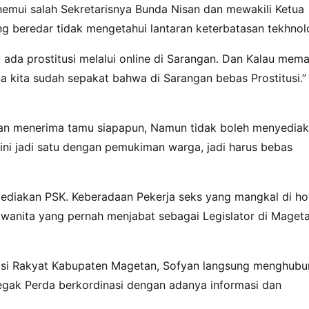
emui salah Sekretarisnya Bunda Nisan dan mewakili Ketua
g beredar tidak mengetahui lantaran keterbatasan tekhnol
 ada prostitusi melalui online di Sarangan. Dan Kalau mem
a kita sudah sepakat bahwa di Sarangan bebas Prostitusi.”
inkan menerima tamu siapapun, Namun tidak boleh menyedia
 ini jadi satu dengan pemukiman warga, jadi harus bebas
yediakan PSK. Keberadaan Pekerja seks yang mangkal di ho
r wanita yang pernah menjabat sebagai Legislator di Maget
masi Rakyat Kabupaten Magetan, Sofyan langsung menghubu
egak Perda berkordinasi dengan adanya informasi dan