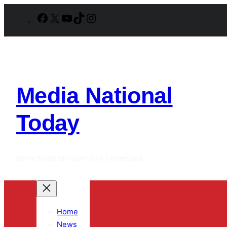
Lewati
Facebook
X
YouTube
TikTok
Instagram
ke
konten
Media National
Today
Berita Nasional Tajam dan Terpercaya
Home
News