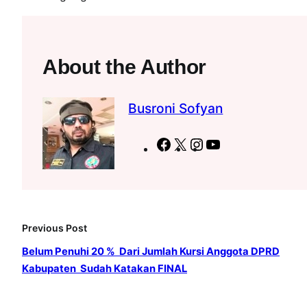
About the Author
Busroni Sofyan
F
X
I
Y
a
n
o
c
s
u
e
t
T
b
a
u
Previous Post
o
g
b
Belum Penuhi 20 % Dari Jumlah Kursi Anggota DPRD
o
r
e
Kabupaten Sudah Katakan FINAL
k
a
m