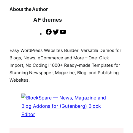
About the Author
AF themes
F
T
Y
a
w
o
c
i
u
Easy WordPress Websites Builder: Versatile Demos for
e
t
T
Blogs, News, eCommerce and More – One-Click
b
t
u
Import, No Coding! 1000+ Ready-made Templates for
Stunning Newspaper, Magazine, Blog, and Publishing
o
e
b
Websites.
o
r
e
k