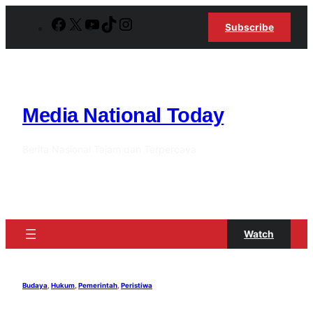
Lewati
Facebook
X
YouTube
TikTok
Instagram
Subscribe
ke
konten
Media National Today
Berita Nasional Tajam dan Terpercaya
Watch
Budaya
, 
Hukum
, 
Pemerintah
, 
Peristiwa