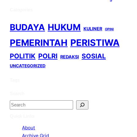
Categories
BUDAYA
HUKUM
KULINER
OPINI
PEMERINTAH
PERISTIWA
POLITIK
POLRI
SOSIAL
REDAKSI
UNCATEGORIZED
Tags
Search
S
e
Quick Links
a
About
r
Archive Grid
c