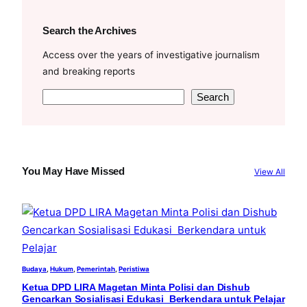
Search the Archives
Access over the years of investigative journalism
and breaking reports
S
Search
e
a
r
c
You May Have Missed
View All
h
Budaya
, 
Hukum
, 
Pemerintah
, 
Peristiwa
Ketua DPD LIRA Magetan Minta Polisi dan Dishub
Gencarkan Sosialisasi Edukasi Berkendara untuk Pelajar