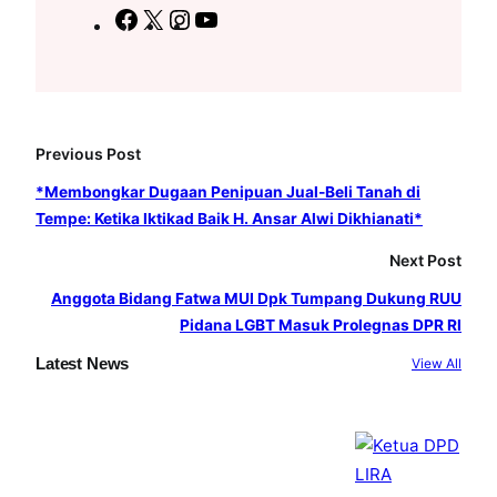
F
X
I
Y
a
n
o
c
s
u
e
t
T
b
a
u
Previous Post
o
g
b
o
r
e
*Membongkar Dugaan Penipuan Jual-Beli Tanah di
Tempe: Ketika Iktikad Baik H. Ansar Alwi Dikhianati*
k
a
m
Next Post
Anggota Bidang Fatwa MUI Dpk Tumpang Dukung RUU
Pidana LGBT Masuk Prolegnas DPR RI
Latest News
View All