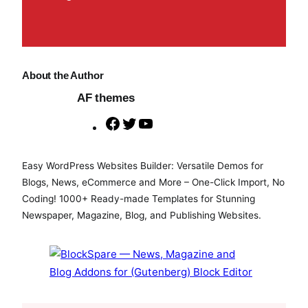
About the Author
AF themes
F
T
Y
a
w
o
c
i
u
Easy WordPress Websites Builder: Versatile Demos for
e
t
T
Blogs, News, eCommerce and More – One-Click Import, No
b
t
u
Coding! 1000+ Ready-made Templates for Stunning
o
e
b
Newspaper, Magazine, Blog, and Publishing Websites.
o
r
e
k