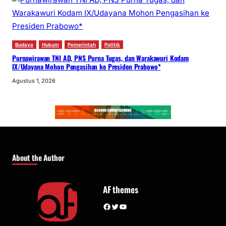
Budaya
Hukum
Pemerintah
Politik
Purnawirawan TNI AD, PNS Purna Tugas, dan Warakawuri Kodam
IX/Udayana Mohon Pengasihan ke Presiden Prabowo*
Agustus 1, 2026
About the Author
AF themes
Facebook
Twitter
YouTube