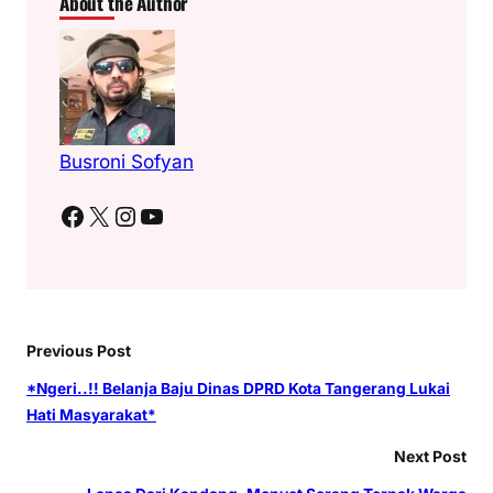
About the Author
Busroni Sofyan
Facebook
X
Instagram
YouTube
Previous Post
*Ngeri..!! Belanja Baju Dinas DPRD Kota Tangerang Lukai
Hati Masyarakat*
Next Post