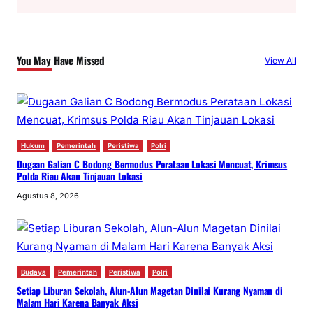
a
r
c
You May Have Missed
View All
h
Hukum
Pemerintah
Peristiwa
Polri
Dugaan Galian C Bodong Bermodus Perataan Lokasi Mencuat, Krimsus
Polda Riau Akan Tinjauan Lokasi
Agustus 8, 2026
Budaya
Pemerintah
Peristiwa
Polri
Setiap Liburan Sekolah, Alun-Alun Magetan Dinilai Kurang Nyaman di
Malam Hari Karena Banyak Aksi