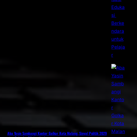
Aba Yasin Sambangi Kantor Golkar Kota Malang, Sinyal Politik 2029