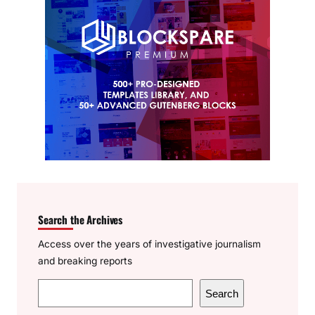
Search the Archives
Access over the years of investigative journalism
and breaking reports
S
Search
e