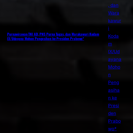
Purnawirawan TNI AD, PNS Purna Tugas, dan Warakawuri Kodam
IX/Udayana Mohon Pengasihan ke Presiden Prabowo*