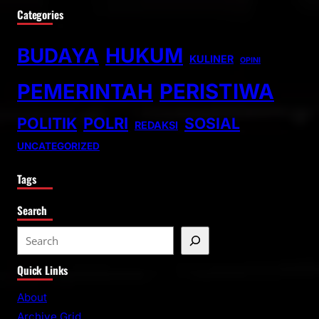
Categories
BUDAYA
HUKUM
KULINER
OPINI
PEMERINTAH
PERISTIWA
POLITIK
POLRI
SOSIAL
REDAKSI
UNCATEGORIZED
Tags
Search
S
e
Quick Links
a
r
About
c
Archive Grid