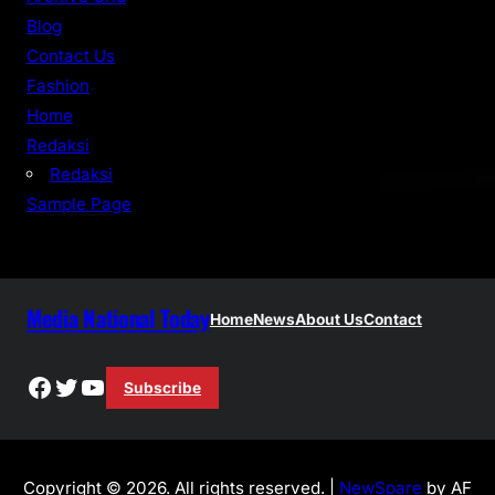
h
Blog
Contact Us
Fashion
Home
Redaksi
Redaksi
Sample Page
Media National Today
Home
News
About Us
Contact
Facebook
Twitter
YouTube
Subscribe
Copyright © 2026. All rights reserved. |
NewSpare
by AF