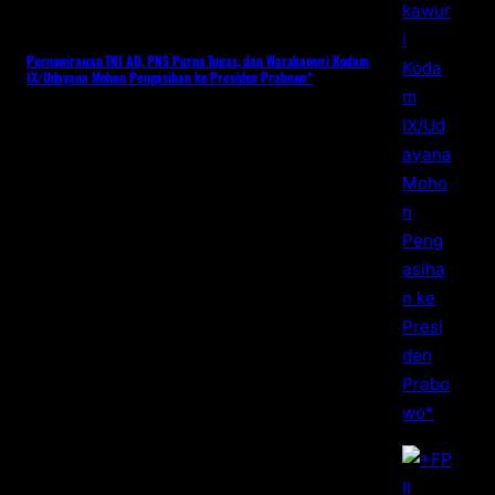
Purnawirawan TNI AD, PNS Purna Tugas, dan Warakawuri Kodam
IX/Udayana Mohon Pengasihan ke Presiden Prabowo*