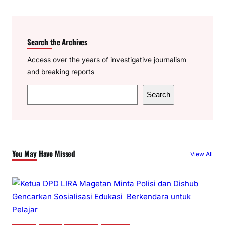
Search the Archives
Access over the years of investigative journalism
and breaking reports
S
Search
e
a
r
c
You May Have Missed
View All
h