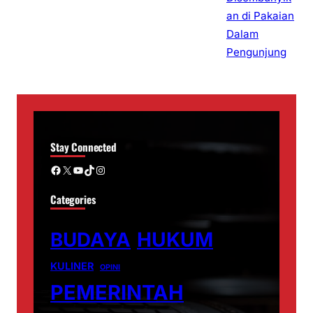
Stay Connected
Facebook
X
YouTube
TikTok
Instagram
Categories
BUDAYA
HUKUM
KULINER
OPINI
PEMERINTAH