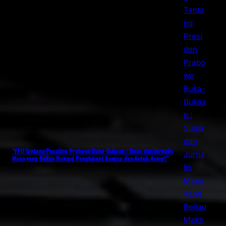
*FPII Tantang Presiden Prabowo Buka-Bukaan : Siapa dan Jurnalis
Mana yang Beliau Maksud Penghianat Bangsa dan Antek Asing!!*