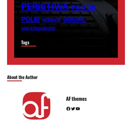
PERISTIWA
POLITIK
POLRI
SOSIAL
REDAKSI
UNCATEGORIZED
Tags
About the Author
AF themes
Facebook
Twitter
YouTube