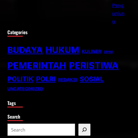
Categories
BUDAYA
HUKUM
KULINER
OPINI
PEMERINTAH
PERISTIWA
POLITIK
POLRI
SOSIAL
REDAKSI
UNCATEGORIZED
Tags
Search
S
e