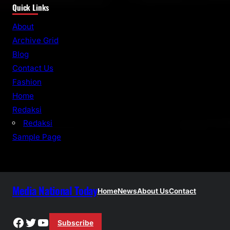
Quick Links
a
r
About
c
Archive Grid
h
Blog
Contact Us
Fashion
Home
Redaksi
Redaksi
Sample Page
Media National Today
Home
News
About Us
Contact
Facebook
Twitter
YouTube
Subscribe