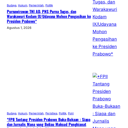
Budaya
, 
Hukum
, 
Pemerintah
, 
Politik
Purnawirawan TNI AD, PNS Purna Tugas, dan
Warakawuri Kodam IX/Udayana Mohon Pengasihan ke
Presiden Prabowo*
Agustus 1, 2026
Budaya
, 
Hukum
, 
Pemerintah
, 
Peristiwa
, 
Politik
, 
Polri
*FPII Tantang Presiden Prabowo Buka-Bukaan : Siapa
dan Jurnalis Mana yang Beliau Maksud Penghianat