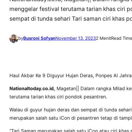
menggelar festival terutama tarian khas ciri 
sempat di tunda sehari Tari saman ciri khas p
by
Busroni Sofyan
November 13, 2023
2 Menit
Read Tim
Haul Akbar Ke 9 Diguyur Hujan Deras, Ponpes Al Jahra
Nationaltoday.co.id,
Magetan|| Dalam rangka Milad ke 
terutama tarian khas ciri pondok pesantren.
Walau di guyur hujan deras dan sempat di tunda sehari
merupakan salah satu iCon di pesantren tetap di tampi
“Tari Saman merupakan salah satu iCon atau ciri khas