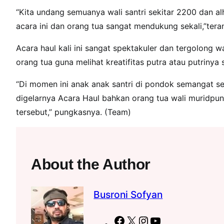
“Kita undang semuanya wali santri sekitar 2200 dan al
acara ini dan orang tua sangat mendukung sekali,”ter
Acara haul kali ini sangat spektakuler dan tergolong
orang tua guna melihat kreatifitas putra atau putrinya 
“Di momen ini anak anak santri di pondok semangat se
digelarnya Acara Haul bahkan orang tua wali muridpun 
tersebut,” pungkasnya. (Team)
About the Author
Busroni Sofyan
F
X
I
Y