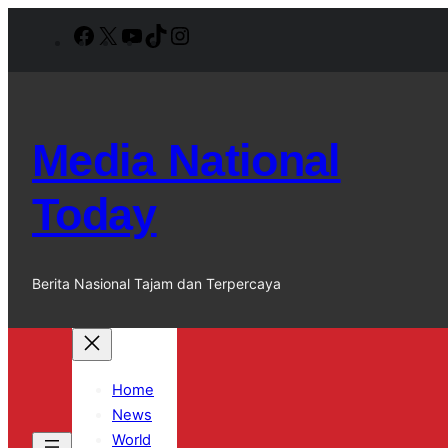
Lewati
Facebook
X
YouTube
TikTok
Instagram
ke
konten
Media National
Today
Berita Nasional Tajam dan Terpercaya
Home
News
World