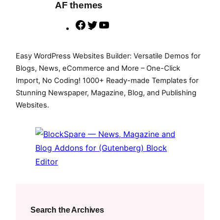
AF themes
F
T
Y
a
w
o
c
i
u
Easy WordPress Websites Builder: Versatile Demos for
e
t
T
Blogs, News, eCommerce and More – One-Click
b
t
u
Import, No Coding! 1000+ Ready-made Templates for
Stunning Newspaper, Magazine, Blog, and Publishing
o
e
b
Websites.
o
r
e
k
Search the Archives