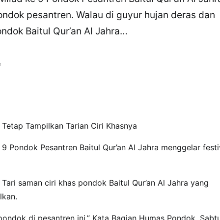
pondok pesantren. Walau di guyur hujan deras dan
ondok Baitul Qur’an Al Jahra…
e
 Tetap Tampilkan Tarian Ciri Khasnya
9 Pondok Pesantren Baitul Qur’an Al Jahra menggelar festi
 Tari saman ciri khas pondok Baitul Qur’an Al Jahra yang
lkan.
 pondok di pesantren ini,” Kata Bagian Humas Pondok, Sabt