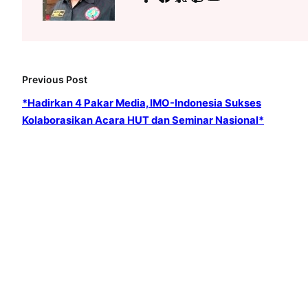
a
n
o
c
s
u
e
t
T
b
a
u
Previous Post
o
g
b
*Hadirkan 4 Pakar Media, IMO-Indonesia Sukses
o
r
e
Kolaborasikan Acara HUT dan Seminar Nasional*
k
a
m