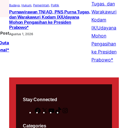
Budaya
, 
Hukum
, 
Pemerintah
, 
Politik
Purnawirawan TNI AD, PNS Purna Tugas,
dan Warakawuri Kodam IX/Udayana
Mohon Pengasihan ke Presiden
Prabowo*
 Post
Agustus 1, 2026
 Duta
onal*
Stay Connected
F
X
Y
T
I
a
o
i
n
Categories
c
u
k
s