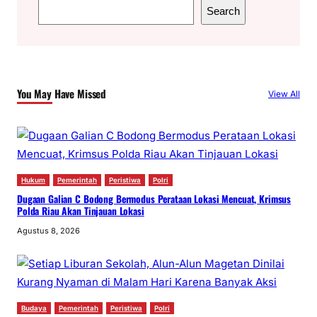
S
Search
e
a
r
c
You May Have Missed
View All
h
Hukum
Pemerintah
Peristiwa
Polri
Dugaan Galian C Bodong Bermodus Perataan Lokasi Mencuat, Krimsus
Polda Riau Akan Tinjauan Lokasi
Agustus 8, 2026
Budaya
Pemerintah
Peristiwa
Polri