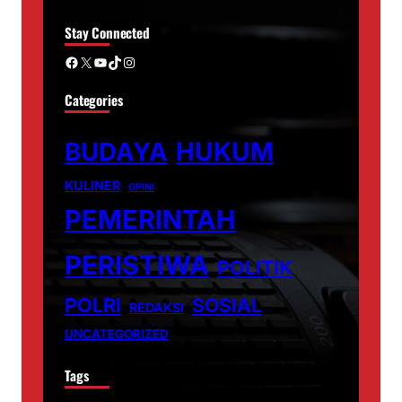
Stay Connected
Facebook
X
YouTube
TikTok
Instagram
Categories
BUDAYA
HUKUM
KULINER
OPINI
PEMERINTAH
PERISTIWA
POLITIK
POLRI
SOSIAL
REDAKSI
UNCATEGORIZED
Tags