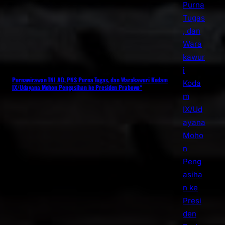
Purnawirawan TNI AD, PNS Purna Tugas, dan Warakawuri Kodam
IX/Udayana Mohon Pengasihan ke Presiden Prabowo*