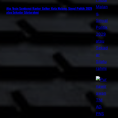
Aba Yasin Sambangi Kantor Golkar Kota Malang, Sinyal Politik 2029
atau Sekadar Silaturahmi