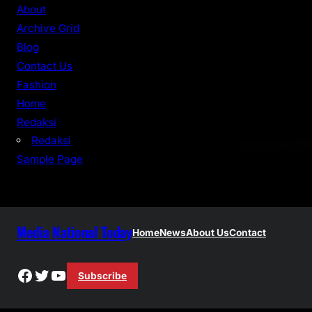
r
About
c
Archive Grid
h
Blog
Contact Us
Fashion
Home
Redaksi
Redaksi
Sample Page
Media National Today
Home
News
About Us
Contact
Facebook
Twitter
YouTube
Subscribe