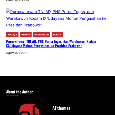
Budaya
Hukum
Pemerintah
Politik
Purnawirawan TNI AD, PNS Purna Tugas, dan Warakawuri Kodam
IX/Udayana Mohon Pengasihan ke Presiden Prabowo*
Agustus 1, 2026
About the Author
AF themes