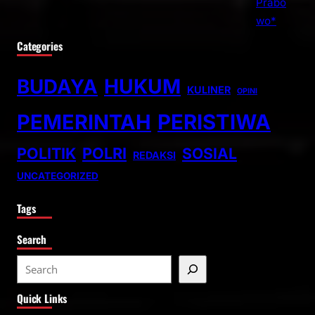
Categories
BUDAYA
HUKUM
KULINER
OPINI
PEMERINTAH
PERISTIWA
POLITIK
POLRI
SOSIAL
REDAKSI
UNCATEGORIZED
Tags
Search
S
e
Quick Links
a